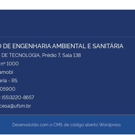
 DE ENGENHARIA AMBIENTAL E SANITÁRIA
DE TECNOLOGIA, Prédio 7, Sala 138
 nº 1000
Camobi
ria - RS
105900
: (55)3220-8657
 cesa@ufsm.br
Desenvolvido com o CMS de código aberto
Wordpress