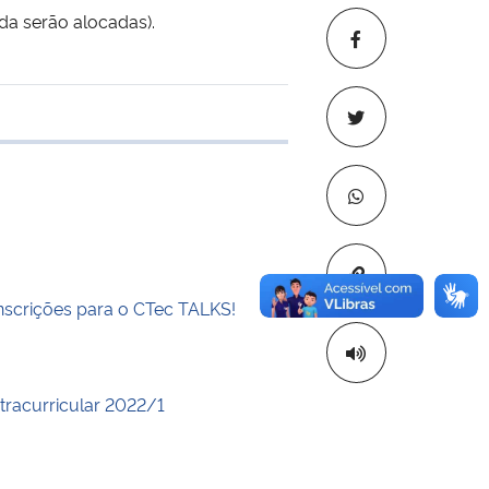
da serão alocadas).
 transferência
Copiar para áre
inscrições para o CTec TALKS!
xtracurricular 2022/1