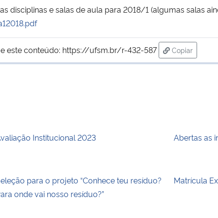
 disciplinas e salas de aula para 2018/1 (algumas salas ain
a12018.pdf
e este conteúdo:
https://ufsm.br/r-432-587
Copiar
para área de
valiação Institucional 2023
Abertas as 
eleção para o projeto “Conhece teu resíduo?
Matrícula E
ara onde vai nosso resíduo?”