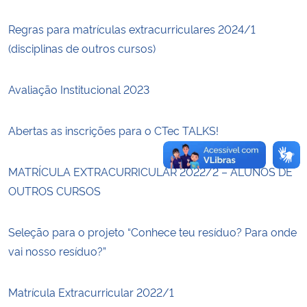
Regras para matrículas extracurriculares 2024/1
Secretaria-Geral
(disciplinas de outros cursos)
Secretaria de Governo
Avaliação Institucional 2023
Gabinete de Segurança Institucional
Abertas as inscrições para o CTec TALKS!
Advocacia-Geral da União
MATRÍCULA EXTRACURRICULAR 2022/2 – ALUNOS DE
Banco Central do Brasil
OUTROS CURSOS
Planalto
Seleção para o projeto “Conhece teu resíduo? Para onde
vai nosso resíduo?”
Matrícula Extracurricular 2022/1