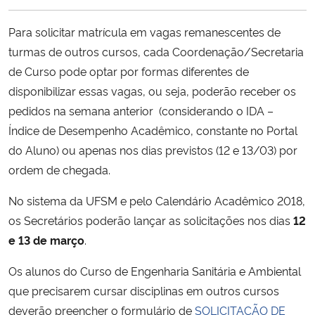
Ministério da Cidadania
Para solicitar matrícula em vagas remanescentes de
Ministério da Saúde
turmas de outros cursos, cada Coordenação/Secretaria
de Curso pode optar por formas diferentes de
Ministério de Minas e Energia
disponibilizar essas vagas, ou seja, poderão receber os
pedidos na semana anterior (considerando o IDA –
Ministério da Ciência, Tecnologia, Inovações e Comunicações
Índice de Desempenho Acadêmico, constante no Portal
do Aluno) ou apenas nos dias previstos (12 e 13/03) por
Ministério do Meio Ambiente
ordem de chegada.
Ministério do Turismo
No sistema da UFSM e pelo Calendário Acadêmico 2018,
os Secretários poderão lançar as solicitações nos dias
12
Ministério do Desenvolvimento Regional
e 13 de março
.
Os alunos do Curso de Engenharia Sanitária e Ambiental
Controladoria-Geral da União
que precisarem cursar disciplinas em outros cursos
deverão preencher o formulário de
SOLICITAÇÃO DE
Ministério da Mulher, da Família e dos Direitos Humanos