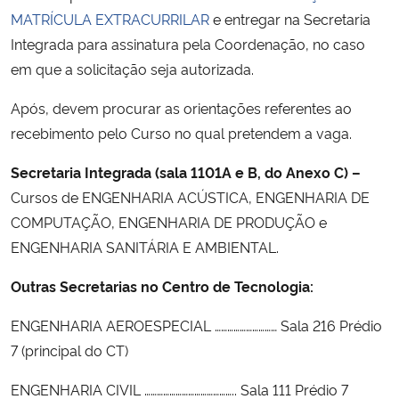
MATRÍCULA EXTRACURRILAR
e entregar na Secretaria
Secretaria-Geral
Integrada para assinatura pela Coordenação, no caso
em que a solicitação seja autorizada.
Secretaria de Governo
Após, devem procurar as orientações referentes ao
recebimento pelo Curso no qual pretendem a vaga.
Gabinete de Segurança Institucional
Secretaria Integrada (sala 1101A e B, do Anexo C) –
Advocacia-Geral da União
Cursos de ENGENHARIA ACÚSTICA, ENGENHARIA DE
COMPUTAÇÃO, ENGENHARIA DE PRODUÇÃO e
Banco Central do Brasil
ENGENHARIA SANITÁRIA E AMBIENTAL.
Planalto
Outras Secretarias no Centro de Tecnologia:
ENGENHARIA AEROESPECIAL ………………………… Sala 216 Prédio
7 (principal do CT)
ENGENHARIA CIVIL …………………………………….. Sala 111 Prédio 7