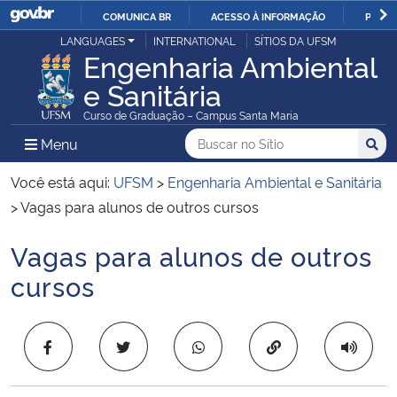
COMUNICA BR
ACESSO À INFORMAÇÃO
PARTI
Casa Civil
LANGUAGES
INTERNATIONAL
SÍTIOS DA UFSM
IR
Engenharia Ambiental
PARA
e Sanitária
Ministério da Justiça e Segurança Pública
O
Curso de Graduação – Campus Santa Maria
CONTEÚDO
Ministério da Defesa
Buscar no no Sítio
Busca
Busca:
Menu Principal do Sítio
Menu
Busc
Ministério das Relações Exteriores
Você está aqui:
UFSM
>
Engenharia Ambiental e Sanitária
>
Vagas para alunos de outros cursos
Ministério da Economia
Vagas para alunos de outros
Início do conteúdo
Ministério da Infraestrutura
cursos
Ministério da Agricultura, Pecuária e Abastecimento
Copiar para área 
Ministério da Educação