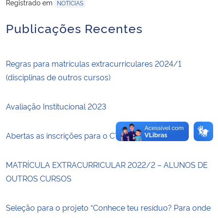
Registrado em
NOTÍCIAS
Secretaria-Geral
Publicações Recentes
Secretaria de Governo
Regras para matrículas extracurriculares 2024/1
Gabinete de Segurança Institucional
(disciplinas de outros cursos)
Advocacia-Geral da União
Avaliação Institucional 2023
Banco Central do Brasil
Abertas as inscrições para o CTec TALKS!
Planalto
MATRÍCULA EXTRACURRICULAR 2022/2 – ALUNOS DE
OUTROS CURSOS
Seleção para o projeto “Conhece teu resíduo? Para onde