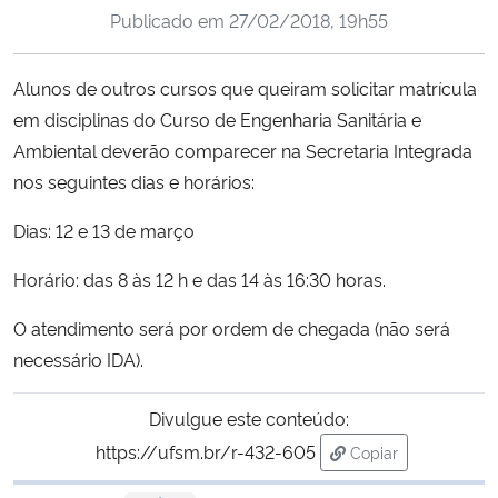
Publicado em
27/02/2018, 19h55
Ministério da Cidadania
Ministério da Saúde
Alunos de outros cursos que queiram solicitar matrícula
em disciplinas do Curso de Engenharia Sanitária e
Ministério de Minas e Energia
Ambiental deverão comparecer na Secretaria Integrada
nos seguintes dias e horários:
Ministério da Ciência, Tecnologia, Inovações e Comunicações
Dias: 12 e 13 de março
Ministério do Meio Ambiente
Horário: das 8 às 12 h e das 14 às 16:30 horas.
Ministério do Turismo
O atendimento será por ordem de chegada (não será
necessário IDA).
Ministério do Desenvolvimento Regional
Divulgue este conteúdo:
Controladoria-Geral da União
https://ufsm.br/r-432-605
Copiar
para área de trans
Ministério da Mulher, da Família e dos Direitos Humanos