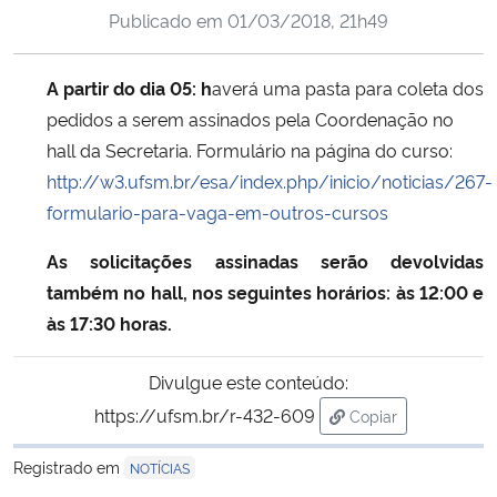
Publicado em
01/03/2018, 21h49
Ministério da Cidadania
Ministério da Saúde
A partir do dia 05: h
averá uma pasta para coleta dos
pedidos a serem assinados pela Coordenação no
Ministério de Minas e Energia
hall da Secretaria. Formulário na página do curso:
http://w3.ufsm.br/esa/index.php/inicio/noticias/267-
Ministério da Ciência, Tecnologia, Inovações e Comunicações
formulario-para-vaga-em-outros-cursos
Ministério do Meio Ambiente
As solicitações assinadas serão devolvidas
também no hall, nos seguintes horários: às 12:00 e
Ministério do Turismo
às 17:30 horas.
Ministério do Desenvolvimento Regional
Divulgue este conteúdo:
https://ufsm.br/r-432-609
Copiar
Controladoria-Geral da União
para área de trans
Registrado em
NOTÍCIAS
Ministério da Mulher, da Família e dos Direitos Humanos