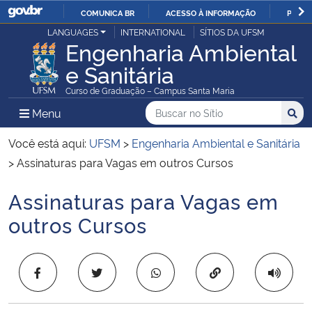
COMUNICA BR
ACESSO À INFORMAÇÃO
PARTI
Casa Civil
LANGUAGES
INTERNATIONAL
SÍTIOS DA UFSM
IR
Engenharia Ambiental
PARA
e Sanitária
Ministério da Justiça e Segurança Pública
O
Curso de Graduação – Campus Santa Maria
CONTEÚDO
Ministério da Defesa
Buscar no no Sítio
Busca
Busca:
Menu Principal do Sítio
Menu
Busc
Ministério das Relações Exteriores
Você está aqui:
UFSM
>
Engenharia Ambiental e Sanitária
>
Assinaturas para Vagas em outros Cursos
Ministério da Economia
Assinaturas para Vagas em
Início do conteúdo
Ministério da Infraestrutura
outros Cursos
Ministério da Agricultura, Pecuária e Abastecimento
Copiar para área 
Ministério da Educação