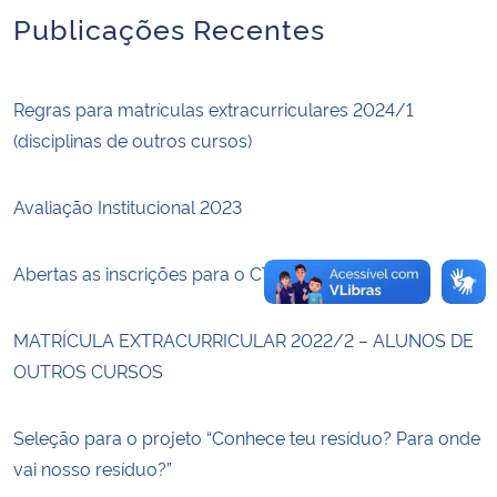
Publicações Recentes
Secretaria-Geral
Regras para matrículas extracurriculares 2024/1
Secretaria de Governo
(disciplinas de outros cursos)
Gabinete de Segurança Institucional
Avaliação Institucional 2023
Advocacia-Geral da União
Abertas as inscrições para o CTec TALKS!
Banco Central do Brasil
MATRÍCULA EXTRACURRICULAR 2022/2 – ALUNOS DE
Planalto
OUTROS CURSOS
Seleção para o projeto “Conhece teu resíduo? Para onde
vai nosso resíduo?”