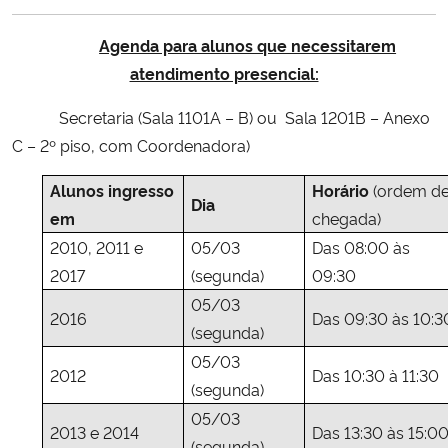
Ministério da Cidadania
Agenda para alunos que necessitarem
Ministério da Saúde
atendimento presencial:
Secretaria (Sala 1101A – B) ou
Sala 1201B – Anexo
Ministério de Minas e Energia
C – 2º piso, com Coordenadora)
Ministério da Ciência, Tecnologia, Inovações e Comunicações
Alunos ingresso
Horário
(ordem d
Dia
em
chegada)
Ministério do Meio Ambiente
2010, 2011 e
05/03
Das 08:00 às
2017
(segunda)
09:30
Ministério do Turismo
05/03
2016
Das 09:30 às 10:3
(segunda)
Ministério do Desenvolvimento Regional
05/03
2012
Das 10:30 à 11:30
(segunda)
Controladoria-Geral da União
05/03
2013 e 2014
Das 13:30 às 15:0
Ministério da Mulher, da Família e dos Direitos Humanos
(segunda)