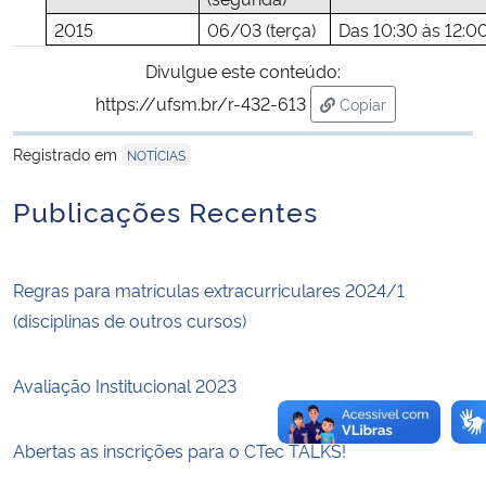
2015
06/03 (terça)
Das 10:30 às 12:0
Secretaria-Geral
Divulgue este conteúdo:
https://ufsm.br/r-432-613
Copiar
Secretaria de Governo
para área de trans
Registrado em
NOTÍCIAS
Gabinete de Segurança Institucional
Publicações Recentes
Advocacia-Geral da União
Banco Central do Brasil
Regras para matrículas extracurriculares 2024/1
(disciplinas de outros cursos)
Planalto
Avaliação Institucional 2023
Abertas as inscrições para o CTec TALKS!