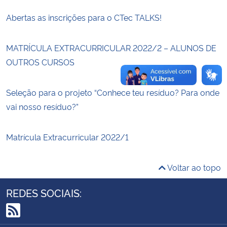
Abertas as inscrições para o CTec TALKS!
Secretaria-Geral
MATRÍCULA EXTRACURRICULAR 2022/2 – ALUNOS DE
Secretaria de Governo
OUTROS CURSOS
Gabinete de Segurança Institucional
Seleção para o projeto “Conhece teu resíduo? Para onde
Advocacia-Geral da União
vai nosso resíduo?”
Banco Central do Brasil
Matrícula Extracurricular 2022/1
Planalto
Voltar ao topo
REDES SOCIAIS:
RSS