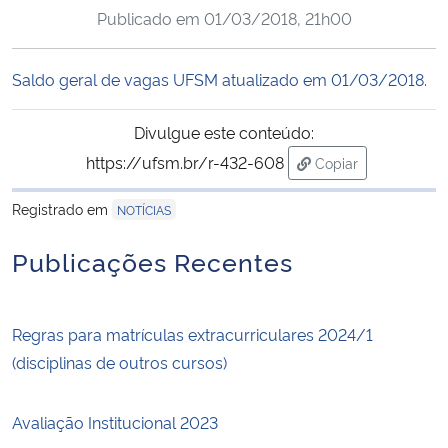
Publicado em
01/03/2018, 21h00
Ministério da Cidadania
Ministério da Saúde
Saldo geral de vagas UFSM atualizado em 01/03/2018.
Ministério de Minas e Energia
Divulgue este conteúdo:
https://ufsm.br/r-432-608
Copiar
Ministério da Ciência, Tecnologia, Inovações e Comunicações
para área de trans
Registrado em
NOTÍCIAS
Ministério do Meio Ambiente
Publicações Recentes
Ministério do Turismo
Regras para matrículas extracurriculares 2024/1
Ministério do Desenvolvimento Regional
(disciplinas de outros cursos)
Controladoria-Geral da União
Avaliação Institucional 2023
Ministério da Mulher, da Família e dos Direitos Humanos