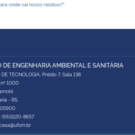
ara onde vai nosso resíduo?”
 DE ENGENHARIA AMBIENTAL E SANITÁRIA
DE TECNOLOGIA, Prédio 7, Sala 138
 nº 1000
Camobi
ria - RS
105900
: (55)3220-8657
 cesa@ufsm.br