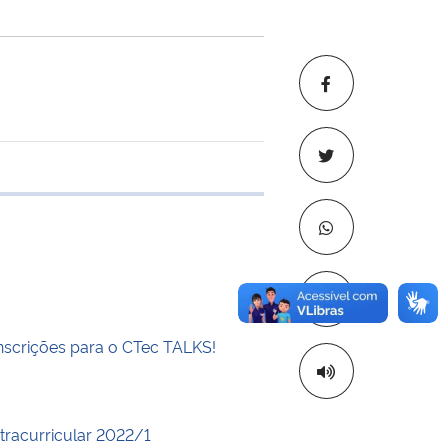
 transferência
Copiar para áre
inscrições para o CTec TALKS!
xtracurricular 2022/1