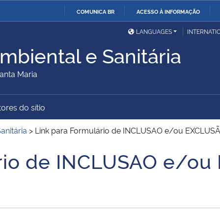
COMUNICA BR
ACESSO À INFORMAÇÃO
Ministério da Defesa
Ministério das Relações
Mini
IR
LANGUAGES
INTERNATI
Exteriores
PARA
mbiental e Sanitária
O
Ministério da Cidadania
Ministério da Saúde
Mini
CONTEÚDO
anta Maria
ores do sítio
Ministério do
Controladoria-Geral da
Mini
Desenvolvimento Regional
União
Famí
anitária
>
Link para Formulário de INCLUSAO e/ou EXCLUSÃO
Hum
ário de INCLUSAO e/o
Advocacia-Geral da União
Banco Central do Brasil
Plan