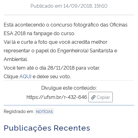
Publicado em
14/09/2018, 15h10
Ministério da Cidadania
Ministério da Saúde
Está acontecendo o concurso fotográfico das Oficinas
ESA 2018 na fanpage do curso.
Ministério de Minas e Energia
Vai lá e curte a foto que você acredita melhor
representar o papel do Engenheiro(a) Sanitarista e
Ministério da Ciência, Tecnologia, Inovações e Comunicações
Ambiental.
Você tem até o dia 28/11/2018 para votar.
Ministério do Meio Ambiente
Clique
AQUI
e deixe seu voto.
Divulgue este conteúdo:
Ministério do Turismo
https://ufsm.br/r-432-646
Copiar
Ministério do Desenvolvimento Regional
para área de trans
Registrado em
NOTÍCIAS
Controladoria-Geral da União
Publicações Recentes
Ministério da Mulher, da Família e dos Direitos Humanos