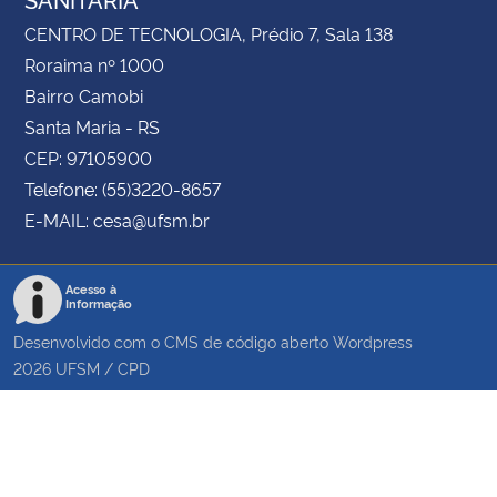
CENTRO DE TECNOLOGIA, Prédio 7, Sala 138
Roraima nº 1000
Bairro Camobi
Santa Maria - RS
CEP: 97105900
Telefone: (55)3220-8657
E-MAIL: cesa@ufsm.br
Acesso à
Informação
Desenvolvido com o CMS de código aberto
Wordpress
2026
UFSM
/
CPD