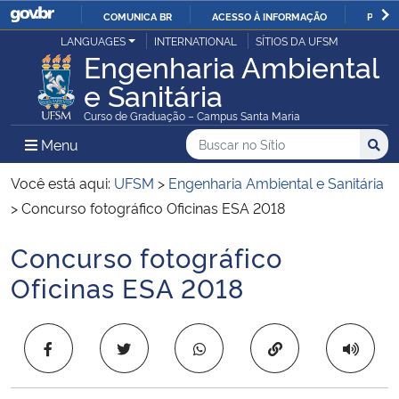
COMUNICA BR
ACESSO À INFORMAÇÃO
PARTI
Casa Civil
LANGUAGES
INTERNATIONAL
SÍTIOS DA UFSM
IR
Engenharia Ambiental
PARA
e Sanitária
Ministério da Justiça e Segurança Pública
O
Curso de Graduação – Campus Santa Maria
CONTEÚDO
Ministério da Defesa
Buscar no no Sítio
Busca
Busca:
Menu Principal do Sítio
Menu
Busc
Ministério das Relações Exteriores
Você está aqui:
UFSM
>
Engenharia Ambiental e Sanitária
>
Concurso fotográfico Oficinas ESA 2018
Ministério da Economia
Concurso fotográfico
Início do conteúdo
Ministério da Infraestrutura
Oficinas ESA 2018
Ministério da Agricultura, Pecuária e Abastecimento
Copiar para área 
Ministério da Educação