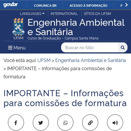
COMUNICA BR
ACESSO À INFORMAÇÃO
PARTI
Casa Civil
LANGUAGES
INTERNATIONAL
SÍTIOS DA UFSM
IR
Engenharia Ambiental
PARA
e Sanitária
Ministério da Justiça e Segurança Pública
O
Curso de Graduação – Campus Santa Maria
CONTEÚDO
Ministério da Defesa
Buscar no no Sítio
Busca
Busca:
Menu Principal do Sítio
Menu
Busc
Ministério das Relações Exteriores
Você está aqui:
UFSM
>
Engenharia Ambiental e Sanitária
>
IMPORTANTE – Informações para comissões de
Ministério da Economia
formatura
IMPORTANTE – Informações
Ministério da Infraestrutura
Início do conteúdo
para comissões de formatura
Ministério da Agricultura, Pecuária e Abastecimento
Ministério da Educação
Copiar para área 