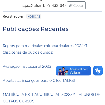
https://ufsm.br/r-432-647
Copiar
para área de trans
Secretaria-Geral
Registrado em
NOTÍCIAS
Secretaria de Governo
Publicações Recentes
Gabinete de Segurança Institucional
Regras para matrículas extracurriculares 2024/1
Advocacia-Geral da União
(disciplinas de outros cursos)
Banco Central do Brasil
Avaliação Institucional 2023
Planalto
Abertas as inscrições para o CTec TALKS!
MATRÍCULA EXTRACURRICULAR 2022/2 – ALUNOS DE
OUTROS CURSOS