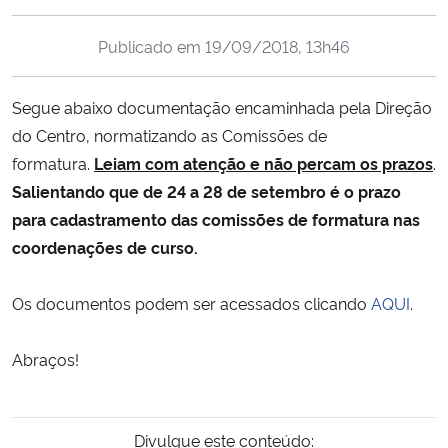
Ministério da Cidadania
Publicado em
19/09/2018, 13h46
Ministério da Saúde
Segue abaixo documentação encaminhada pela Direção
Ministério de Minas e Energia
do Centro, normatizando as Comissões de
formatura.
Leiam com atenção e não percam os prazos
.
Ministério da Ciência, Tecnologia, Inovações e Comunicações
Salientando que de 24 a 28 de setembro é o prazo
para cadastramento das comissões de formatura nas
Ministério do Meio Ambiente
coordenações de curso.
Ministério do Turismo
Os documentos podem ser acessados clicando
AQUI
.
Ministério do Desenvolvimento Regional
Abraços!
Controladoria-Geral da União
Divulgue este conteúdo:
Ministério da Mulher, da Família e dos Direitos Humanos