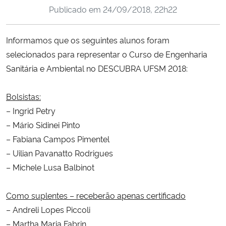
Publicado em
24/09/2018, 22h22
Ministério da Cidadania
Ministério da Saúde
Informamos que os seguintes alunos foram
selecionados para representar o Curso de Engenharia
Ministério de Minas e Energia
Sanitária e Ambiental no DESCUBRA UFSM 2018:
Ministério da Ciência, Tecnologia, Inovações e Comunicações
Bolsistas:
– Ingrid Petry
Ministério do Meio Ambiente
– Mário Sidinei Pinto
– Fabiana Campos Pimentel
Ministério do Turismo
– Uilian Pavanatto Rodrigues
– Michele Lusa Balbinot
Ministério do Desenvolvimento Regional
Como suplentes – receberão apenas certificado
Controladoria-Geral da União
– Andreli Lopes Piccoli
– Martha Maria Fabrin
Ministério da Mulher, da Família e dos Direitos Humanos