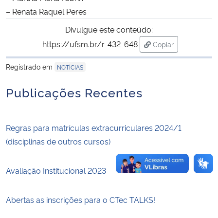
– Renata Raquel Peres
Secretaria-Geral
Divulgue este conteúdo:
https://ufsm.br/r-432-648
Copiar
Secretaria de Governo
para área de trans
Registrado em
NOTÍCIAS
Gabinete de Segurança Institucional
Publicações Recentes
Advocacia-Geral da União
Banco Central do Brasil
Regras para matrículas extracurriculares 2024/1
(disciplinas de outros cursos)
Planalto
Avaliação Institucional 2023
Abertas as inscrições para o CTec TALKS!