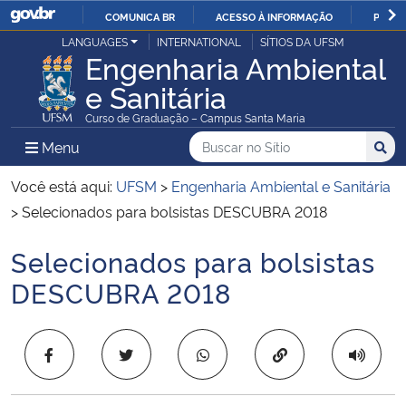
COMUNICA BR
ACESSO À INFORMAÇÃO
PARTI
Casa Civil
LANGUAGES
INTERNATIONAL
SÍTIOS DA UFSM
IR
Engenharia Ambiental
PARA
e Sanitária
Ministério da Justiça e Segurança Pública
O
Curso de Graduação – Campus Santa Maria
CONTEÚDO
Ministério da Defesa
Buscar no no Sítio
Busca
Busca:
Menu Principal do Sítio
Menu
Busc
Ministério das Relações Exteriores
Você está aqui:
UFSM
>
Engenharia Ambiental e Sanitária
>
Selecionados para bolsistas DESCUBRA 2018
Ministério da Economia
Selecionados para bolsistas
Início do conteúdo
Ministério da Infraestrutura
DESCUBRA 2018
Ministério da Agricultura, Pecuária e Abastecimento
Copiar para área 
Ministério da Educação