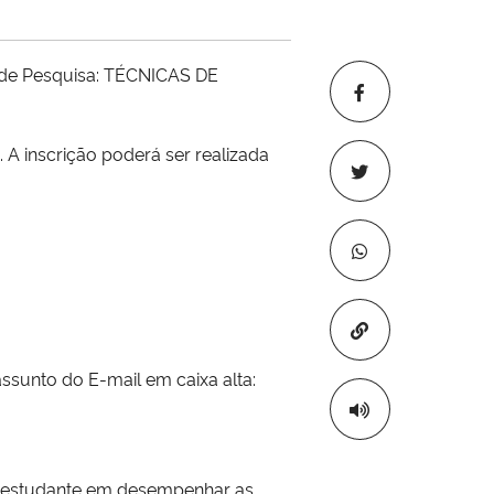
to de Pesquisa: TÉCNICAS DE
A inscrição poderá ser realizada
Copiar para áre
ssunto do E-mail em caixa alta:
do estudante em desempenhar as