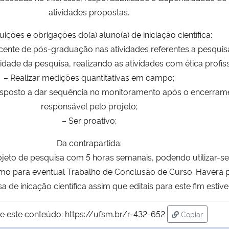
atividades propostas.
uições e obrigações do(a) aluno(a) de iniciação científica:
iscente de pós-graduação nas atividades referentes a pesquis
ridade da pesquisa, realizando as atividades com ética profiss
– Realizar medições quantitativas em campo;
 disposto a dar sequência no monitoramento após o encerram
responsável pelo projeto;
– Ser proativo;
Da contrapartida:
rojeto de pesquisa com 5 horas semanais, podendo utilizar-
 para eventual Trabalho de Conclusão de Curso. Haverá p
 de inicação científica assim que editais para este fim estiv
e este conteúdo:
https://ufsm.br/r-432-652
Copiar
para área de