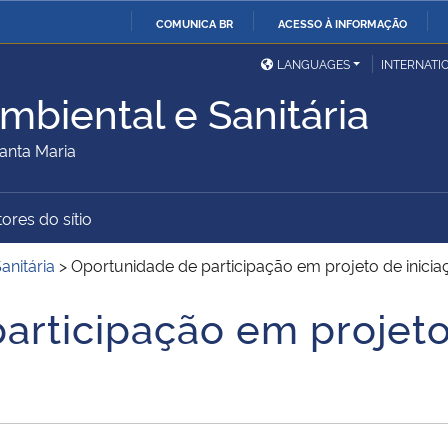
COMUNICA BR
ACESSO À INFORMAÇÃO
Ministério da Defesa
Ministério das Relações
Mini
IR
LANGUAGES
INTERNATI
Exteriores
PARA
mbiental e Sanitária
O
Ministério da Cidadania
Ministério da Saúde
Mini
CONTEÚDO
anta Maria
ores do sítio
Ministério do
Controladoria-Geral da
Mini
Desenvolvimento Regional
União
Famí
anitária
>
Oportunidade de participação em projeto de iniciaç
Hum
articipação em projeto
Advocacia-Geral da União
Banco Central do Brasil
Plan