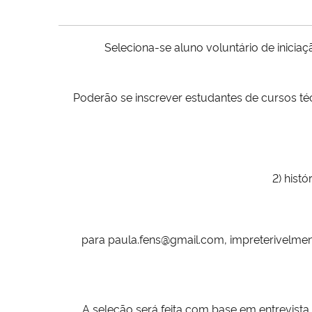
Seleciona-se aluno voluntário de inicia
Poderão se inscrever estudantes de cursos té
2) histó
para
paula.fens@gmail.com
,
impreterivelmen
A seleção será feita com base em entrevist