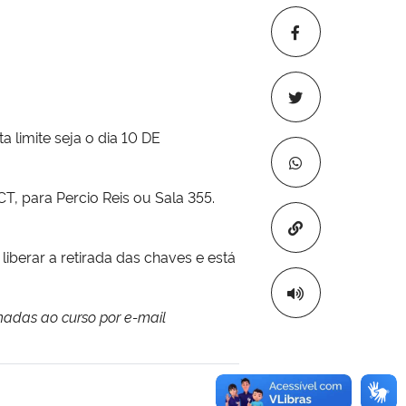
 limite seja o dia 10 DE
CT, para Percio Reis ou Sala 355.
Copiar para áre
iberar a retirada das chaves e está
hadas ao curso por e-mail