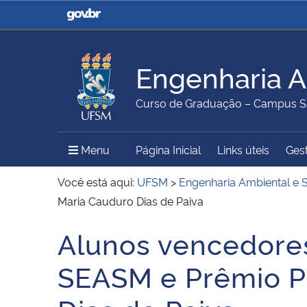
Casa Civil
Ministério da Justiça e
Segurança Pública
Engenharia A
Ministério da Agricultura,
Ministério da Educação
Curso de Graduação – Campus S
Pecuária e Abastecimento
Menu Principal do Sítio
Menu
Página Inicial
Links úteis
Gest
Ministério do Meio Ambiente
Ministério do Turismo
Você está aqui:
UFSM
>
Engenharia Ambiental e S
Maria Cauduro Dias de Paiva
Alunos vencedores
Secretaria de Governo
Gabinete de Segurança
Início do conteúdo
Institucional
SEASM e Prêmio Pr