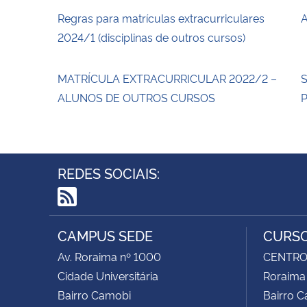
Regras para matrículas extracurriculares
A
2024/1 (disciplinas de outros cursos)
MATRÍCULA EXTRACURRICULAR 2022/2 –
S
ALUNOS DE OUTROS CURSOS
P
REDES SOCIAIS:
RSS
CAMPUS SEDE
CURSO
Av. Roraima nº 1000
CENTRO 
Cidade Universitária
Roraima
Bairro Camobi
Bairro 