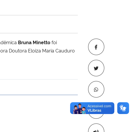
cadêmica
Bruna Minetto
foi
ora Doutora Eloiza Maria Cauduro
 transferência
Copiar para áre