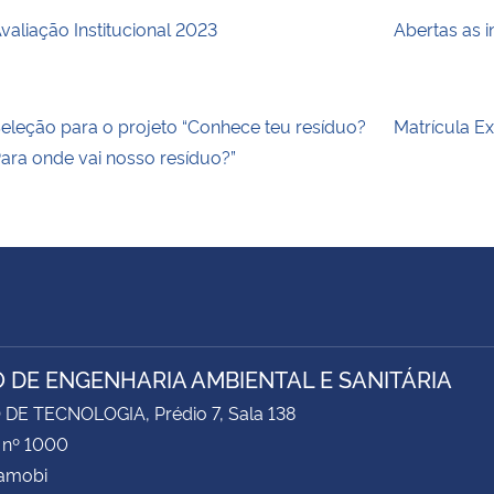
valiação Institucional 2023
Abertas as 
eleção para o projeto “Conhece teu resíduo?
Matrícula E
ara onde vai nosso resíduo?”
 DE ENGENHARIA AMBIENTAL E SANITÁRIA
DE TECNOLOGIA, Prédio 7, Sala 138
 nº 1000
Camobi