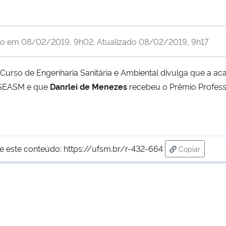
do em
08/02/2019, 9h02
. Atualizado
08/02/2019, 9h17
Curso de Engenharia Sanitária e Ambiental divulga que a a
o SEASM e que
Danrlei de Menezes
recebeu o Prêmio Profess
e este conteúdo:
https://ufsm.br/r-432-664
Copiar
para área de