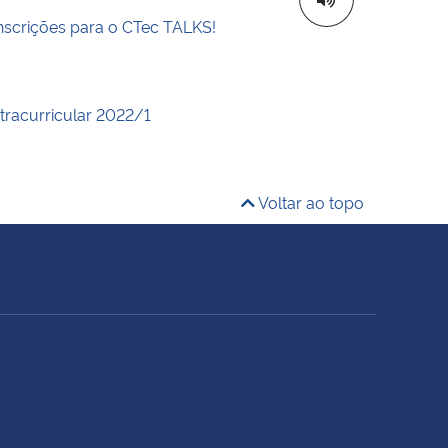
inscrições para o CTec TALKS!
xtracurricular 2022/1
Voltar ao topo