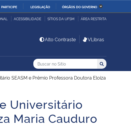
PARTICIPE
LEGISLAÇÃO
ÓRGÃOS DO GOVERNO
stério da Economia
Ministério da Infraestrutura
ONAL
ACESSIBILIDADE
SÍTIOS DA UFSM
ÁREA RESTRITA
stério de Minas e Energia
Ministério da Ciência,
Alto Contraste
VLibras
Tecnologia, Inovações e
Comunicações
Buscar no no Sítio
Busca
Busca:
Buscar
stério da Mulher, da
Secretaria-Geral
lia e dos Direitos
tário SEASM e Prêmio Professora Doutora Eloiza
anos
 Universitário
alto
za Maria Cauduro