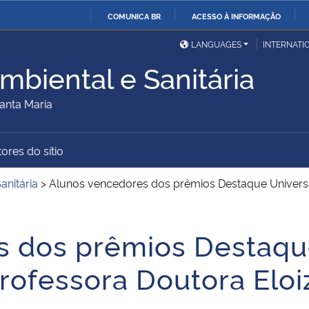
COMUNICA BR
ACESSO À INFORMAÇÃO
Ministério da Defesa
Ministério das Relações
Mini
IR
LANGUAGES
INTERNATI
Exteriores
PARA
mbiental e Sanitária
O
Ministério da Cidadania
Ministério da Saúde
Mini
CONTEÚDO
anta Maria
ores do sítio
Ministério do
Controladoria-Geral da
Mini
Desenvolvimento Regional
União
Famí
anitária
>
Alunos vencedores dos prêmios Destaque Universi
Hum
 dos prêmios Destaque
Advocacia-Geral da União
Banco Central do Brasil
Plan
ofessora Doutora Eloi