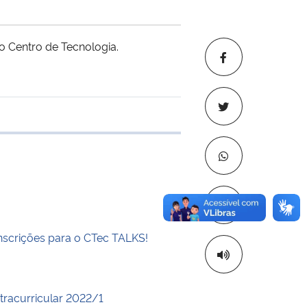
do Centro de Tecnologia.
 transferência
Copiar para áre
inscrições para o CTec TALKS!
xtracurricular 2022/1