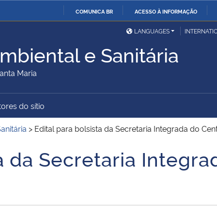
COMUNICA BR
ACESSO À INFORMAÇÃO
Ministério da Defesa
Ministério das Relações
Mini
IR
LANGUAGES
INTERNATI
Exteriores
PARA
mbiental e Sanitária
O
Ministério da Cidadania
Ministério da Saúde
Mini
CONTEÚDO
anta Maria
ores do sítio
Ministério do
Controladoria-Geral da
Mini
Desenvolvimento Regional
União
Famí
anitária
>
Edital para bolsista da Secretaria Integrada do Ce
Hum
ta da Secretaria Integr
Advocacia-Geral da União
Banco Central do Brasil
Plan