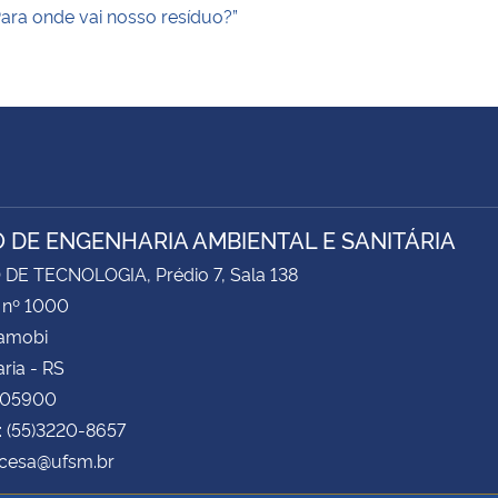
ara onde vai nosso resíduo?”
 DE ENGENHARIA AMBIENTAL E SANITÁRIA
DE TECNOLOGIA, Prédio 7, Sala 138
 nº 1000
Camobi
ria - RS
105900
: (55)3220-8657
 cesa@ufsm.br