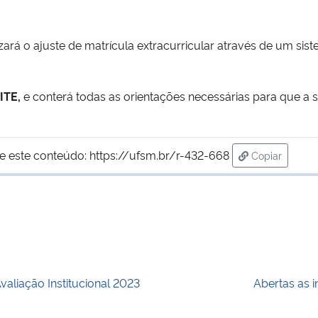
izará o ajuste de matrícula extracurricular através de um si
ITE,
e conterá todas as orientações necessárias para que a so
e este conteúdo:
https://ufsm.br/r-432-668
Copiar
para área de
valiação Institucional 2023
Abertas as 