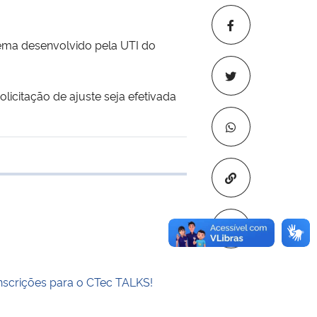
stema desenvolvido pela UTI do
licitação de ajuste seja efetivada
 transferência
Copiar para áre
inscrições para o CTec TALKS!