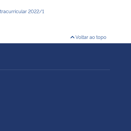
xtracurricular 2022/1
Voltar ao topo