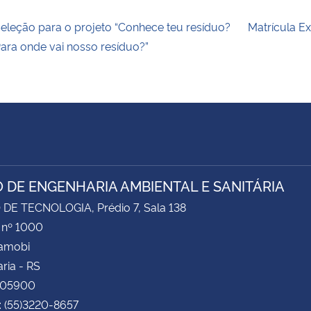
eleção para o projeto “Conhece teu resíduo?
Matrícula E
ara onde vai nosso resíduo?”
 DE ENGENHARIA AMBIENTAL E SANITÁRIA
DE TECNOLOGIA, Prédio 7, Sala 138
 nº 1000
Camobi
ria - RS
105900
: (55)3220-8657