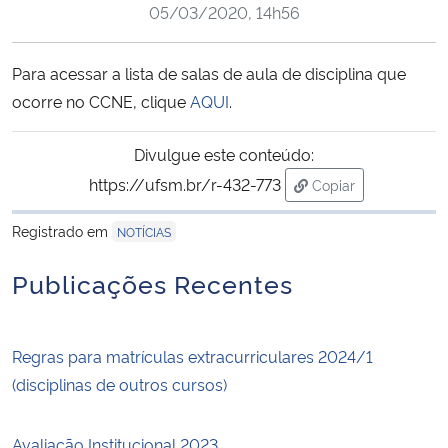
05/03/2020, 14h56
Ministério da Cidadania
Ministério da Saúde
Para acessar a lista de salas de aula de disciplina que
ocorre no CCNE, clique
AQUI
.
Ministério de Minas e Energia
Divulgue este conteúdo:
Ministério da Ciência, Tecnologia, Inovações e Comunicações
https://ufsm.br/r-432-773
Copiar
para área de trans
Ministério do Meio Ambiente
Registrado em
NOTÍCIAS
Publicações Recentes
Ministério do Turismo
Ministério do Desenvolvimento Regional
Regras para matrículas extracurriculares 2024/1
(disciplinas de outros cursos)
Controladoria-Geral da União
Ministério da Mulher, da Família e dos Direitos Humanos
Avaliação Institucional 2023