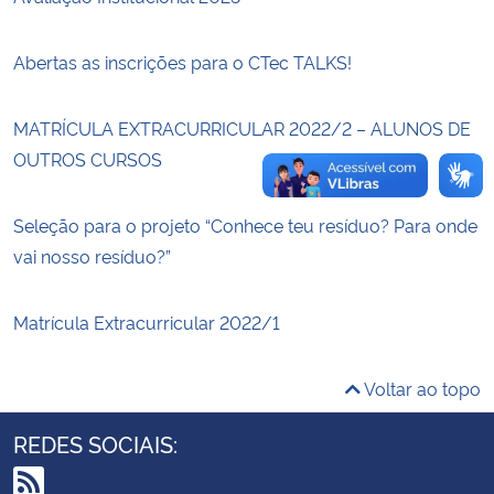
Secretaria-Geral
Abertas as inscrições para o CTec TALKS!
Secretaria de Governo
MATRÍCULA EXTRACURRICULAR 2022/2 – ALUNOS DE
OUTROS CURSOS
Gabinete de Segurança Institucional
Seleção para o projeto “Conhece teu resíduo? Para onde
Advocacia-Geral da União
vai nosso resíduo?”
Banco Central do Brasil
Matrícula Extracurricular 2022/1
Planalto
Voltar ao topo
REDES SOCIAIS: