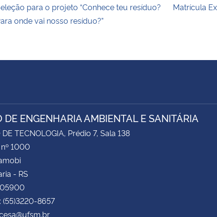
eleção para o projeto “Conhece teu resíduo?
Matrícula E
ara onde vai nosso resíduo?”
 DE ENGENHARIA AMBIENTAL E SANITÁRIA
DE TECNOLOGIA, Prédio 7, Sala 138
 nº 1000
Camobi
ria - RS
105900
: (55)3220-8657
 cesa@ufsm.br