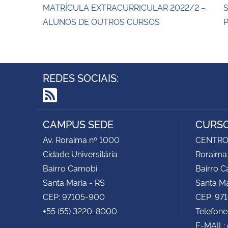
MATRÍCULA EXTRACURRICULAR 2022/2 –
S
ALUNOS DE OUTROS CURSOS
P
REDES SOCIAIS:
RSS
CAMPUS SEDE
CURSO
Av. Roraima nº 1000
CENTRO 
Cidade Universitária
Roraima
Bairro Camobi
Bairro 
Santa Maria - RS
Santa Ma
CEP: 97105-900
CEP: 97
+55 (55) 3220-8000
Telefone
E-MAIL: