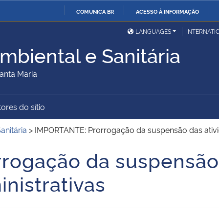
COMUNICA BR
ACESSO À INFORMAÇÃO
Ministério da Defesa
Ministério das Relações
Mini
IR
LANGUAGES
INTERNATI
Exteriores
PARA
mbiental e Sanitária
O
Ministério da Cidadania
Ministério da Saúde
Mini
CONTEÚDO
anta Maria
ores do sítio
Ministério do
Controladoria-Geral da
Mini
Desenvolvimento Regional
União
Famí
anitária
>
IMPORTANTE: Prorrogação da suspensão das ativi
Hum
rogação da suspensão 
Advocacia-Geral da União
Banco Central do Brasil
Plan
nistrativas