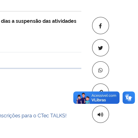
) dias a suspensão das atividades
 transferência
Copiar para áre
inscrições para o CTec TALKS!