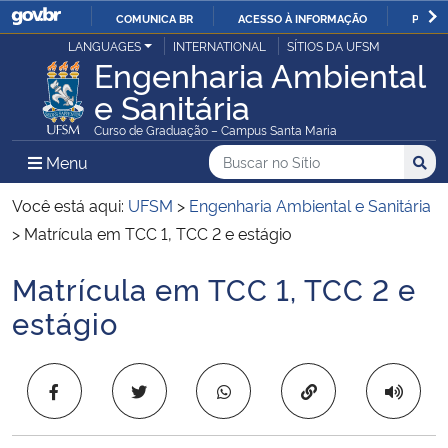
COMUNICA BR
ACESSO À INFORMAÇÃO
PARTI
Casa Civil
LANGUAGES
INTERNATIONAL
SÍTIOS DA UFSM
IR
Engenharia Ambiental
PARA
e Sanitária
Ministério da Justiça e Segurança Pública
O
Curso de Graduação – Campus Santa Maria
CONTEÚDO
Ministério da Defesa
Buscar no no Sítio
Busca
Busca:
Menu Principal do Sítio
Menu
Busc
Ministério das Relações Exteriores
Você está aqui:
UFSM
>
Engenharia Ambiental e Sanitária
>
Matrícula em TCC 1, TCC 2 e estágio
Ministério da Economia
Matrícula em TCC 1, TCC 2 e
Início do conteúdo
Ministério da Infraestrutura
estágio
Ministério da Agricultura, Pecuária e Abastecimento
Copiar para área 
Ministério da Educação