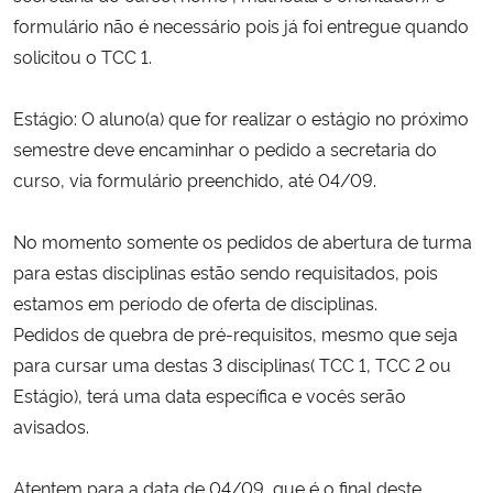
formulário não é necessário pois já foi entregue quando
Secretaria-Geral
solicitou o TCC 1.
Secretaria de Governo
Estágio: O aluno(a) que for realizar o estágio no próximo
semestre deve encaminhar o pedido a secretaria do
Gabinete de Segurança Institucional
curso, via formulário preenchido, até 04/09.
Advocacia-Geral da União
No momento somente os pedidos de abertura de turma
para estas disciplinas estão sendo requisitados, pois
Banco Central do Brasil
estamos em período de oferta de disciplinas.
Pedidos de quebra de pré-requisitos, mesmo que seja
Planalto
para cursar uma destas 3 disciplinas( TCC 1, TCC 2 ou
Estágio), terá uma data específica e vocês serão
avisados.
Atentem para a data de 04/09, que é o final deste