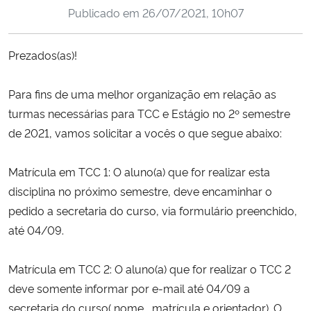
Publicado em
26/07/2021, 10h07
Ministério da Cidadania
Ministério da Saúde
Prezados(as)!
Ministério de Minas e Energia
Para fins de uma melhor organização em relação as
turmas necessárias para TCC e Estágio no 2º semestre
Ministério da Ciência, Tecnologia, Inovações e Comunicações
de 2021, vamos solicitar a vocês o que segue abaixo:
Ministério do Meio Ambiente
Matrícula em TCC 1: O aluno(a) que for realizar esta
disciplina no próximo semestre, deve encaminhar o
Ministério do Turismo
pedido a secretaria do curso, via formulário preenchido,
até 04/09.
Ministério do Desenvolvimento Regional
Matrícula em TCC 2: O aluno(a) que for realizar o TCC 2
Controladoria-Geral da União
deve somente informar por e-mail até 04/09 a
secretaria do curso( nome , matrícula e orientador). O
Ministério da Mulher, da Família e dos Direitos Humanos