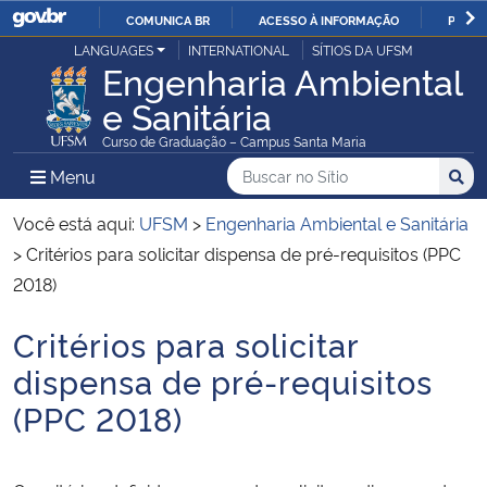
COMUNICA BR
ACESSO À INFORMAÇÃO
PARTI
Casa Civil
LANGUAGES
INTERNATIONAL
SÍTIOS DA UFSM
IR
Engenharia Ambiental
PARA
e Sanitária
Ministério da Justiça e Segurança Pública
O
Curso de Graduação – Campus Santa Maria
CONTEÚDO
Ministério da Defesa
Buscar no no Sítio
Busca
Busca:
Menu Principal do Sítio
Menu
Busc
Ministério das Relações Exteriores
Você está aqui:
UFSM
>
Engenharia Ambiental e Sanitária
>
Critérios para solicitar dispensa de pré-requisitos (PPC
Ministério da Economia
2018)
Critérios para solicitar
Ministério da Infraestrutura
Início do conteúdo
dispensa de pré-requisitos
Ministério da Agricultura, Pecuária e Abastecimento
(PPC 2018)
Ministério da Educação