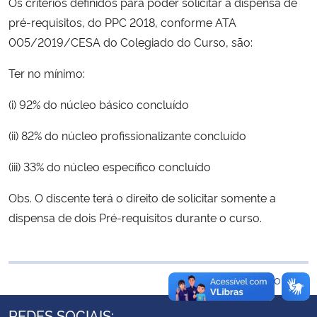
Os critérios definidos para poder solicitar a dispensa de
Ministério da Cidadania
pré-requisitos, do PPC 2018, conforme ATA
005/2019/CESA do Colegiado do Curso, são:
Ministério da Saúde
Ter no mínimo:
Ministério de Minas e Energia
(i) 92% do núcleo básico concluído
Ministério da Ciência, Tecnologia, Inovações e Comunicações
(ii) 82% do núcleo profissionalizante concluído
Ministério do Meio Ambiente
(iii) 33% do núcleo específico concluído
Obs. O discente terá o direito de solicitar somente a
Ministério do Turismo
dispensa de dois Pré-requisitos durante o curso.
Ministério do Desenvolvimento Regional
Controladoria-Geral da União
Voltar ao topo
REDES SOCIAIS:
Ministério da Mulher, da Família e dos Direitos Humanos