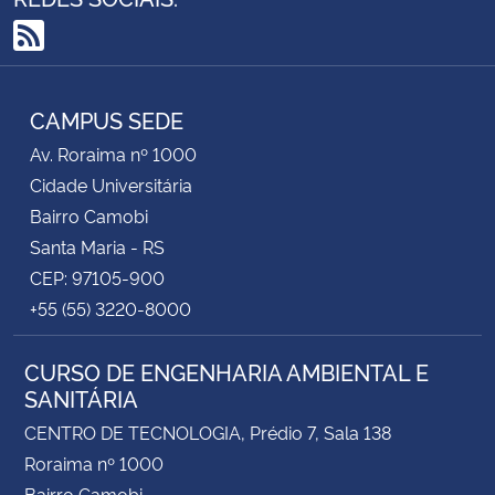
Secretaria-Geral
RSS
Secretaria de Governo
CAMPUS SEDE
Av. Roraima nº 1000
Gabinete de Segurança Institucional
Cidade Universitária
Bairro Camobi
Advocacia-Geral da União
Santa Maria - RS
CEP: 97105-900
Banco Central do Brasil
+55 (55) 3220-8000
Planalto
CURSO DE ENGENHARIA AMBIENTAL E
SANITÁRIA
CENTRO DE TECNOLOGIA, Prédio 7, Sala 138
Roraima nº 1000
Bairro Camobi