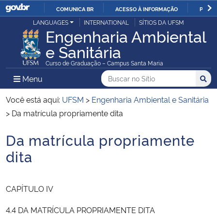
COMUNICA BR
ACESSO À INFORMAÇÃO
PARTI
Casa Civil
LANGUAGES
INTERNATIONAL
SÍTIOS DA UFSM
IR
Engenharia Ambiental
PARA
e Sanitária
Ministério da Justiça e Segurança Pública
O
Curso de Graduação – Campus Santa Maria
CONTEÚDO
Ministério da Defesa
Buscar no no Sítio
Busca
Busca:
Menu Principal do Sítio
Menu
Busc
Ministério das Relações Exteriores
Você está aqui:
UFSM
>
Engenharia Ambiental e Sanitária
>
Da matrícula propriamente dita
Ministério da Economia
Da matrícula propriamente
Início do conteúdo
Ministério da Infraestrutura
dita
Ministério da Agricultura, Pecuária e Abastecimento
CAPÍTULO IV
Ministério da Educação
4.4 DA MATRÍCULA PROPRIAMENTE DITA