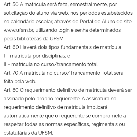
Art. 50 A matrícula será feita, semestralmente, por
Ministério da Cidadania
solicitação do aluno via web, nos períodos estabelecidos
no calendário escolar, através do Portal do Aluno do site
Ministério da Saúde
www.ufsm.br, utilizando login e senha determinados
pelas bibliotecas da UFSM.
Ministério de Minas e Energia
Art. 60 Haverá dois tipos fundamentais de matrícula:
Ministério da Ciência, Tecnologia, Inovações e Comunicações
I – matrícula por disciplinas; e
II – matrícula no curso/trancamento total.
Ministério do Meio Ambiente
Art. 70 A matrícula no curso/Trancamento Total será
feita pela web.
Ministério do Turismo
Art. 80 O requerimento definitivo de matrícula deverá ser
assinado pelo próprio requerente. A assinatura no
Ministério do Desenvolvimento Regional
requerimento definitivo de matrícula implicará
automaticamente que o requerente se compromete a
Controladoria-Geral da União
respeitar todas as normas específicas, regimentais ou
estatutárias da UFSM.
Ministério da Mulher, da Família e dos Direitos Humanos