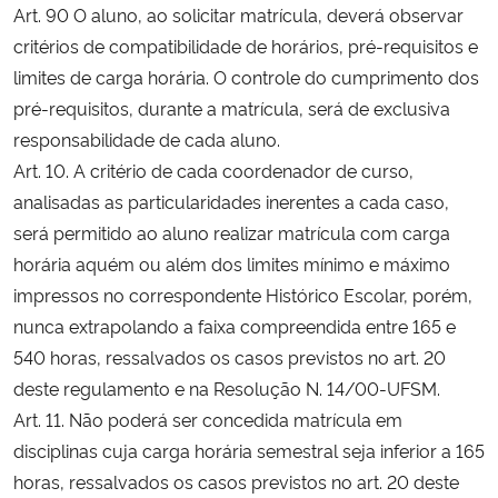
Art. 90 O aluno, ao solicitar matrícula, deverá observar
critérios de compatibilidade de horários, pré-requisitos e
Secretaria-Geral
limites de carga horária. O controle do cumprimento dos
pré-requisitos, durante a matrícula, será de exclusiva
Secretaria de Governo
responsabilidade de cada aluno.
Art. 10. A critério de cada coordenador de curso,
Gabinete de Segurança Institucional
analisadas as particularidades inerentes a cada caso,
Advocacia-Geral da União
será permitido ao aluno realizar matrícula com carga
horária aquém ou além dos limites mínimo e máximo
Banco Central do Brasil
impressos no correspondente Histórico Escolar, porém,
nunca extrapolando a faixa compreendida entre 165 e
Planalto
540 horas, ressalvados os casos previstos no art. 20
deste regulamento e na Resolução N. 14/00-UFSM.
Art. 11. Não poderá ser concedida matrícula em
disciplinas cuja carga horária semestral seja inferior a 165
horas, ressalvados os casos previstos no art. 20 deste