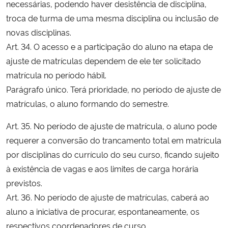
necessárias, podendo haver desistência de disciplina,
troca de turma de uma mesma disciplina ou inclusão de
Secretaria-Geral
novas disciplinas.
Art. 34. O acesso e a participação do aluno na etapa de
Secretaria de Governo
ajuste de matrículas dependem de ele ter solicitado
matrícula no período hábil.
Gabinete de Segurança Institucional
Parágrafo único. Terá prioridade, no período de ajuste de
matrículas, o aluno formando do semestre.
Advocacia-Geral da União
Art. 35. No período de ajuste de matrícula, o aluno pode
Banco Central do Brasil
requerer a conversão do trancamento total em matrícula
por disciplinas do currículo do seu curso, ficando sujeito
Planalto
à existência de vagas e aos limites de carga horária
previstos.
Art. 36. No período de ajuste de matrículas, caberá ao
aluno a iniciativa de procurar, espontaneamente, os
respectivos coordenadores de curso.