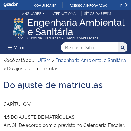
COMUNICA BR
ACESSO À INFORMAÇÃO
PARTI
Casa Civil
LANGUAGES
INTERNATIONAL
SÍTIOS DA UFSM
IR
Engenharia Ambiental
PARA
e Sanitária
Ministério da Justiça e Segurança Pública
O
Curso de Graduação – Campus Santa Maria
CONTEÚDO
Ministério da Defesa
Buscar no no Sítio
Busca
Busca:
Menu Principal do Sítio
Menu
Busc
Ministério das Relações Exteriores
Você está aqui:
UFSM
>
Engenharia Ambiental e Sanitária
>
Do ajuste de matrículas
Ministério da Economia
Do ajuste de matrículas
Início do conteúdo
Ministério da Infraestrutura
CAPÍTULO V
Ministério da Agricultura, Pecuária e Abastecimento
4.5 DO AJUSTE DE MATRÍCULAS
Ministério da Educação
Art. 31. De acordo com o previsto no Calendário Escolar,