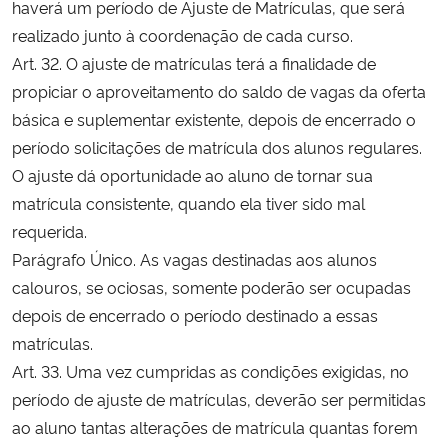
haverá um período de Ajuste de Matrículas, que será
Ministério da Cidadania
realizado junto à coordenação de cada curso.
Art. 32. O ajuste de matrículas terá a finalidade de
Ministério da Saúde
propiciar o aproveitamento do saldo de vagas da oferta
básica e suplementar existente, depois de encerrado o
Ministério de Minas e Energia
período solicitações de matrícula dos alunos regulares.
O ajuste dá oportunidade ao aluno de tornar sua
Ministério da Ciência, Tecnologia, Inovações e Comunicações
matrícula consistente, quando ela tiver sido mal
requerida.
Ministério do Meio Ambiente
Parágrafo Único. As vagas destinadas aos alunos
Ministério do Turismo
calouros, se ociosas, somente poderão ser ocupadas
depois de encerrado o período destinado a essas
Ministério do Desenvolvimento Regional
matrículas.
Art. 33. Uma vez cumpridas as condições exigidas, no
Controladoria-Geral da União
período de ajuste de matrículas, deverão ser permitidas
ao aluno tantas alterações de matrícula quantas forem
Ministério da Mulher, da Família e dos Direitos Humanos