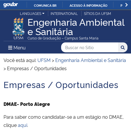
COMUNICA BR
ACESSO À INFORMAÇÃO
PARTI
Casa Civil
LANGUAGES
INTERNATIONAL
SÍTIOS DA UFSM
IR
Engenharia Ambiental
PARA
e Sanitária
Ministério da Justiça e Segurança Pública
O
Curso de Graduação – Campus Santa Maria
CONTEÚDO
Ministério da Defesa
Buscar no no Sítio
Busca
Busca:
Menu Principal do Sítio
Menu
Busc
Ministério das Relações Exteriores
Você está aqui:
UFSM
>
Engenharia Ambiental e Sanitária
>
Empresas / Oportunidades
Ministério da Economia
Empresas / Oportunidades
Início do conteúdo
Ministério da Infraestrutura
DMAE- Porto Alegre
Ministério da Agricultura, Pecuária e Abastecimento
Para saber como candidatar-se a um estágio no DMAE,
Ministério da Educação
clique
aqui
.