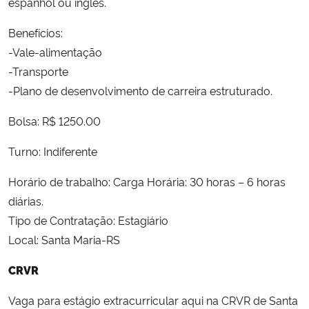
espanhol ou inglês.
Benefícios:
Secretaria-Geral
-Vale-alimentação
Secretaria de Governo
-Transporte
-Plano de desenvolvimento de carreira estruturado.
Gabinete de Segurança Institucional
Bolsa: R$ 1250.00
Advocacia-Geral da União
Turno: Indiferente
Banco Central do Brasil
Horário de trabalho: Carga Horária: 30 horas – 6 horas
diárias.
Planalto
Tipo de Contratação: Estagiário
Local: Santa Maria-RS
CRVR
Vaga para estágio extracurricular aqui na CRVR de Santa