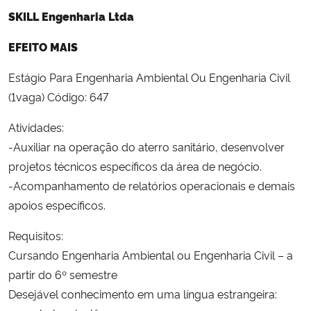
Ministério da Cidadania
SKILL Engenharia Ltda
EFEITO MAIS
Ministério da Saúde
Estágio Para Engenharia Ambiental Ou Engenharia Civil
Ministério de Minas e Energia
(1vaga) Código: 647
Ministério da Ciência, Tecnologia, Inovações e Comunicações
Atividades:
-Auxiliar na operação do aterro sanitário, desenvolver
Ministério do Meio Ambiente
projetos técnicos específicos da área de negócio.
-Acompanhamento de relatórios operacionais e demais
Ministério do Turismo
apoios específicos.
Ministério do Desenvolvimento Regional
Requisitos:
Cursando Engenharia Ambiental ou Engenharia Civil – a
Controladoria-Geral da União
partir do 6º semestre
Desejável conhecimento em uma língua estrangeira:
Ministério da Mulher, da Família e dos Direitos Humanos