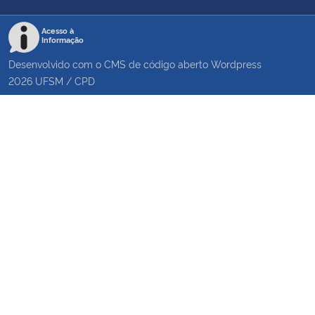
Acesso à
Informação
Desenvolvido com o CMS de código aberto
Wordpress
2026
UFSM
/
CPD