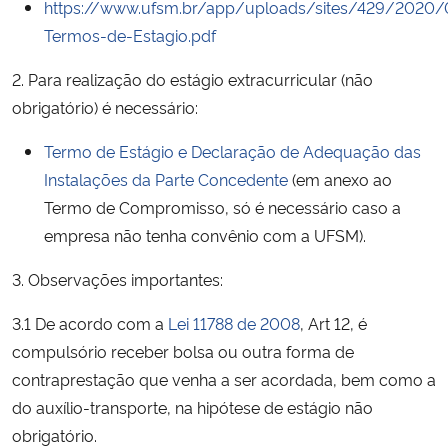
https://www.ufsm.br/app/uploads/sites/429/2020/0
Ministério da Cidadania
Termos-de-Estagio.pdf
Ministério da Saúde
2. Para realização do estágio extracurricular (não
obrigatório) é necessário:
Ministério de Minas e Energia
Termo de Estágio e Declaração de Adequação das
Ministério da Ciência, Tecnologia, Inovações e Comunicações
Instalações da Parte Concedente
(em anexo ao
Termo de Compromisso, só é necessário caso a
Ministério do Meio Ambiente
empresa não tenha convênio com a UFSM).
3. Observações importantes:
Ministério do Turismo
3.1 De acordo com a
Lei 11788 de 2008
, Art 12, é
Ministério do Desenvolvimento Regional
compulsório receber bolsa ou outra forma de
contraprestação que venha a ser acordada, bem como a
Controladoria-Geral da União
do auxílio-transporte, na hipótese de estágio não
obrigatório.
Ministério da Mulher, da Família e dos Direitos Humanos