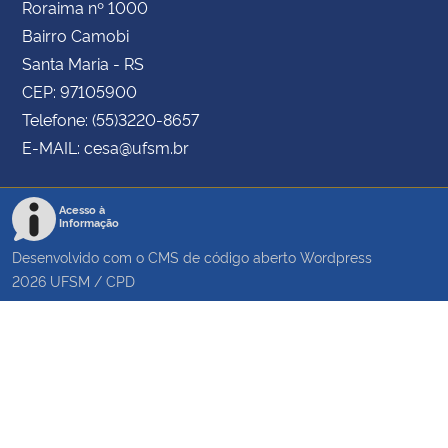
Roraima nº 1000
Bairro Camobi
Santa Maria - RS
CEP: 97105900
Telefone: (55)3220-8657
E-MAIL: cesa@ufsm.br
Acesso à
Informação
Desenvolvido com o CMS de código aberto
Wordpress
2026
UFSM
/
CPD