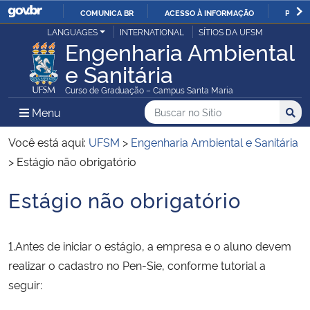
COMUNICA BR
ACESSO À INFORMAÇÃO
PARTI
Casa Civil
LANGUAGES
INTERNATIONAL
SÍTIOS DA UFSM
IR
Engenharia Ambiental
PARA
e Sanitária
Ministério da Justiça e Segurança Pública
O
Curso de Graduação – Campus Santa Maria
CONTEÚDO
Ministério da Defesa
Buscar no no Sítio
Busca
Busca:
Menu Principal do Sítio
Menu
Busc
Ministério das Relações Exteriores
Você está aqui:
UFSM
>
Engenharia Ambiental e Sanitária
>
Estágio não obrigatório
Ministério da Economia
Estágio não obrigatório
Início do conteúdo
Ministério da Infraestrutura
1.Antes de iniciar o estágio, a empresa e o aluno devem
Ministério da Agricultura, Pecuária e Abastecimento
realizar o cadastro no Pen-Sie, conforme tutorial a
seguir:
Ministério da Educação