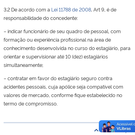
3.2 De acordo com a
Lei 11788 de 2008
, Art 9, é de
Secretaria-Geral
responsabilidade do concedente:
Secretaria de Governo
– indicar funcionário de seu quadro de pessoal, com
formação ou experiência profissional na área de
Gabinete de Segurança Institucional
conhecimento desenvolvida no curso do estagiário, para
orientar e supervisionar até 10 (dez) estagiários
Advocacia-Geral da União
simultaneamente;
– contratar em favor do estagiário seguro contra
Banco Central do Brasil
acidentes pessoais, cuja apólice seja compatível com
Planalto
valores de mercado, conforme fique estabelecido no
termo de compromisso.
Voltar ao topo