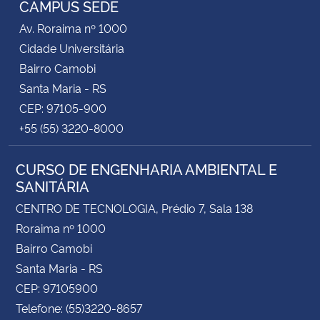
CAMPUS SEDE
Av. Roraima nº 1000
Secretaria-Geral
Cidade Universitária
Bairro Camobi
Secretaria de Governo
Santa Maria - RS
CEP: 97105-900
Gabinete de Segurança Institucional
+55 (55) 3220-8000
Advocacia-Geral da União
CURSO DE ENGENHARIA AMBIENTAL E
SANITÁRIA
Banco Central do Brasil
CENTRO DE TECNOLOGIA, Prédio 7, Sala 138
Planalto
Roraima nº 1000
Bairro Camobi
Santa Maria - RS
CEP: 97105900
Telefone: (55)3220-8657