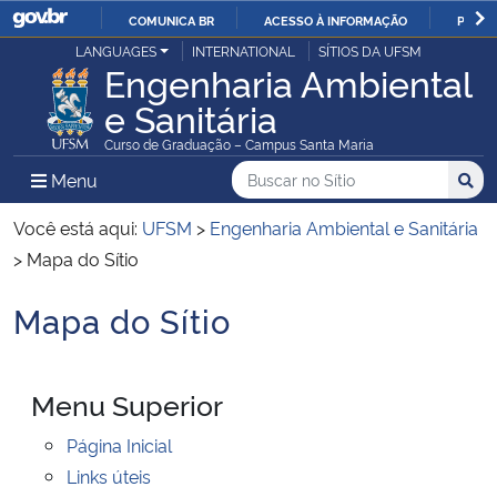
COMUNICA BR
ACESSO À INFORMAÇÃO
PARTI
Casa Civil
LANGUAGES
INTERNATIONAL
SÍTIOS DA UFSM
IR
Engenharia Ambiental
PARA
e Sanitária
Ministério da Justiça e Segurança Pública
O
Curso de Graduação – Campus Santa Maria
CONTEÚDO
Ministério da Defesa
Buscar no no Sítio
Busca
Busca:
Menu Principal do Sítio
Menu
Busc
Ministério das Relações Exteriores
Você está aqui:
UFSM
>
Engenharia Ambiental e Sanitária
>
Mapa do Sítio
Ministério da Economia
Mapa do Sítio
Início do conteúdo
Ministério da Infraestrutura
Menu Superior
Ministério da Agricultura, Pecuária e Abastecimento
Página Inicial
Ministério da Educação
Links úteis