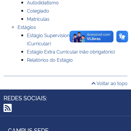
Autodidatismo
Colegiado
Secretaria-Geral
Matrículas
Estágios
Secretaria de Governo
Estágio Supervisionado Obrigatório
(Curricular)
Gabinete de Segurança Institucional
Estágio Extra Curricular (não obrigatório)
Relatórios do Estágio
Advocacia-Geral da União
Banco Central do Brasil
Voltar ao topo
Planalto
REDES SOCIAIS:
RSS
CAMPUS SEDE