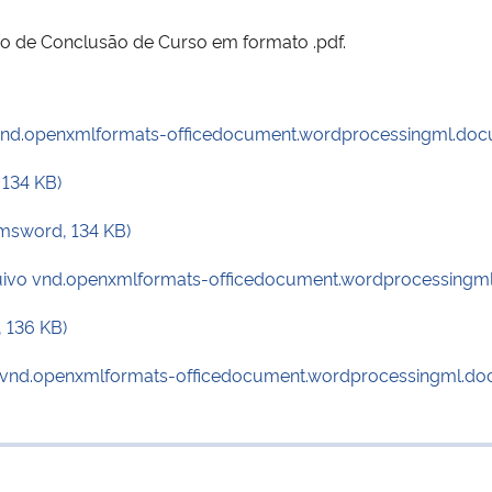
lho de Conclusão de Curso em formato .pdf.
 vnd.openxmlformats-officedocument.wordprocessingml.doc
 134 KB)
 msword, 134 KB)
rquivo vnd.openxmlformats-officedocument.wordprocessingm
 136 KB)
vo vnd.openxmlformats-officedocument.wordprocessingml.do