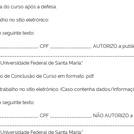
ia do curso após a defesa.
ho no sítio eletrônico:
 seguinte texto:
_________________, CPF _________________, AUTORIZO a publ
___________________________________________________________
Universidade Federal de Santa Maria.”
lho de Conclusão de Curso em formato .pdf.
trabalho no sítio eletrônico. (Caso contenha dados/informa
 seguinte texto:
_________________, CPF _________________, NÃO AUTORIZO a
___________________________________________________________
Universidade Federal de Santa Maria.”