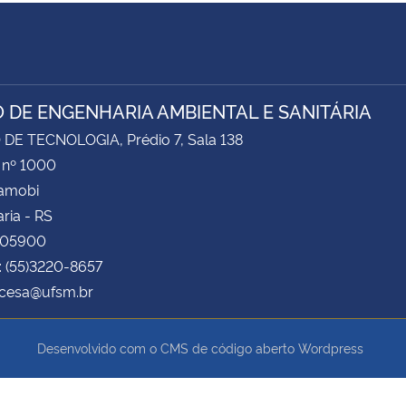
 DE ENGENHARIA AMBIENTAL E SANITÁRIA
DE TECNOLOGIA, Prédio 7, Sala 138
 nº 1000
Camobi
ria - RS
105900
: (55)3220-8657
 cesa@ufsm.br
Desenvolvido com o CMS de código aberto
Wordpress