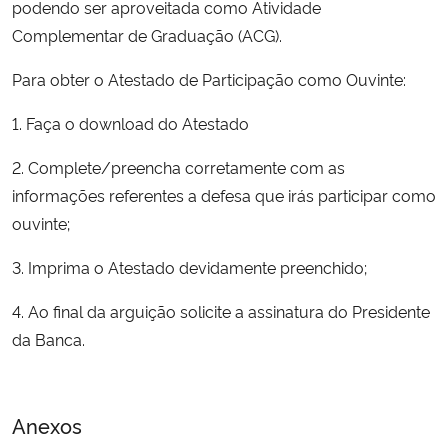
podendo ser aproveitada como Atividade
Ministério da Cidadania
Complementar de Graduação (ACG).
Ministério da Saúde
Para obter o Atestado de Participação como Ouvinte:
1. Faça o download do Atestado
Ministério de Minas e Energia
2. Complete/preencha corretamente com as
Ministério da Ciência, Tecnologia, Inovações e Comunicações
informações referentes a defesa que irás participar como
ouvinte;
Ministério do Meio Ambiente
3. Imprima o Atestado devidamente preenchido;
Ministério do Turismo
4. Ao final da arguição solicite a assinatura do Presidente
Ministério do Desenvolvimento Regional
da Banca.
Controladoria-Geral da União
Anexos
Ministério da Mulher, da Família e dos Direitos Humanos