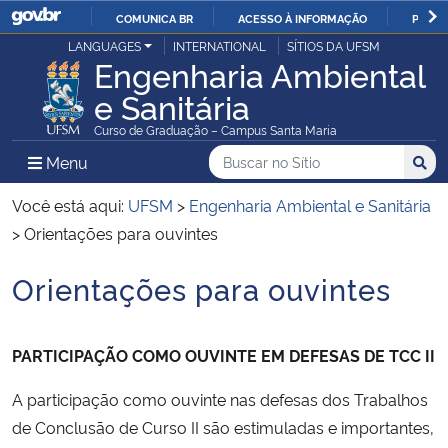
COMUNICA BR
ACESSO À INFORMAÇÃO
PARTI
Casa Civil
LANGUAGES
INTERNATIONAL
SÍTIOS DA UFSM
IR
Engenharia Ambiental
PARA
e Sanitária
Ministério da Justiça e Segurança Pública
O
Curso de Graduação – Campus Santa Maria
CONTEÚDO
Ministério da Defesa
Buscar no no Sítio
Busca
Busca:
Menu Principal do Sítio
Menu
Busc
Ministério das Relações Exteriores
Você está aqui:
UFSM
>
Engenharia Ambiental e Sanitária
>
Orientações para ouvintes
Ministério da Economia
Orientações para ouvintes
Início do conteúdo
Ministério da Infraestrutura
PARTICIPAÇÃO COMO OUVINTE EM DEFESAS DE TCC II
Ministério da Agricultura, Pecuária e Abastecimento
A participação como ouvinte nas defesas dos Trabalhos
Ministério da Educação
de Conclusão de Curso II são estimuladas e importantes,