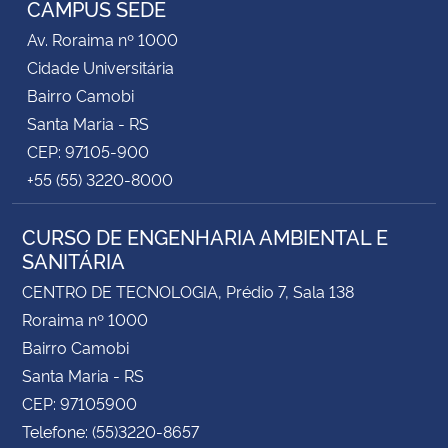
CAMPUS SEDE
Av. Roraima nº 1000
Secretaria-Geral
Cidade Universitária
Bairro Camobi
Secretaria de Governo
Santa Maria - RS
CEP: 97105-900
Gabinete de Segurança Institucional
+55 (55) 3220-8000
Advocacia-Geral da União
CURSO DE ENGENHARIA AMBIENTAL E
SANITÁRIA
Banco Central do Brasil
CENTRO DE TECNOLOGIA, Prédio 7, Sala 138
Planalto
Roraima nº 1000
Bairro Camobi
Santa Maria - RS
CEP: 97105900
Telefone: (55)3220-8657