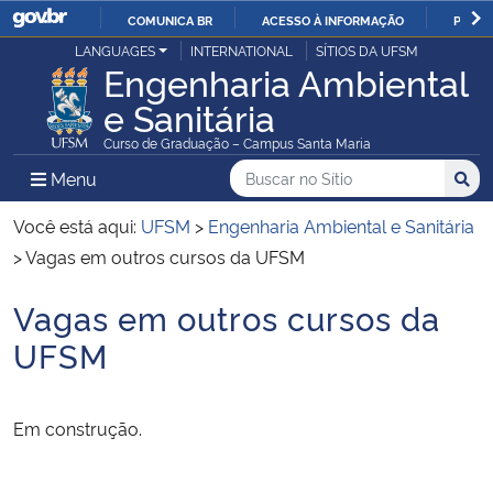
COMUNICA BR
ACESSO À INFORMAÇÃO
PARTI
Casa Civil
LANGUAGES
INTERNATIONAL
SÍTIOS DA UFSM
IR
Engenharia Ambiental
PARA
e Sanitária
Ministério da Justiça e Segurança Pública
O
Curso de Graduação – Campus Santa Maria
CONTEÚDO
Ministério da Defesa
Buscar no no Sítio
Busca
Busca:
Menu Principal do Sítio
Menu
Busc
Ministério das Relações Exteriores
Você está aqui:
UFSM
>
Engenharia Ambiental e Sanitária
>
Vagas em outros cursos da UFSM
Ministério da Economia
Vagas em outros cursos da
Início do conteúdo
Ministério da Infraestrutura
UFSM
Ministério da Agricultura, Pecuária e Abastecimento
Em construção.
Ministério da Educação