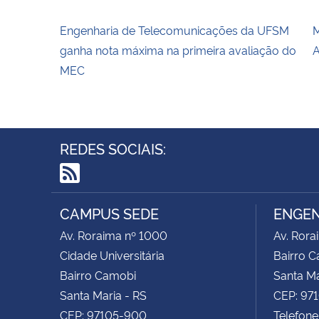
Engenharia de Telecomunicações da UFSM
ganha nota máxima na primeira avaliação do
MEC
REDES SOCIAIS:
RSS
CAMPUS SEDE
ENGEN
Av. Roraima nº 1000
Av. Rora
Cidade Universitária
Bairro 
Bairro Camobi
Santa Ma
Santa Maria - RS
CEP: 97
CEP: 97105-900
Telefone