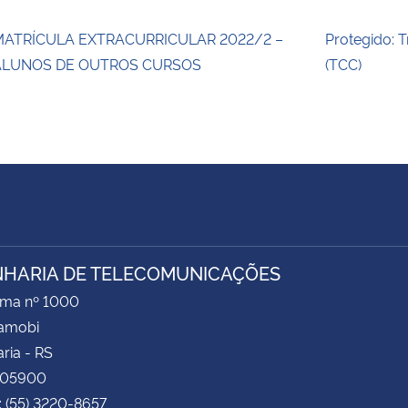
MATRÍCULA EXTRACURRICULAR 2022/2 –
Protegido: 
ALUNOS DE OUTROS CURSOS
(TCC)
HARIA DE TELECOMUNICAÇÕES
ima nº 1000
Camobi
ria - RS
105900
: (55) 3220-8657