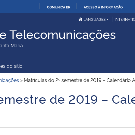
COMUNICA BR
ACESSO À INFORMAÇÃO
Ministério da Defesa
Ministério das Relações
Mini
IR
LANGUAGES
INTERNATI
Exteriores
PARA
de Telecomunicações
O
Ministério da Cidadania
Ministério da Saúde
Mini
CONTEÚDO
anta Maria
es do sítio
Ministério do
Controladoria-Geral da
Mini
Desenvolvimento Regional
União
Famí
nicações
>
Matrículas do 2º semestre de 2019 – Calendári
Hum
semestre de 2019 – Cal
Advocacia-Geral da União
Banco Central do Brasil
Plan