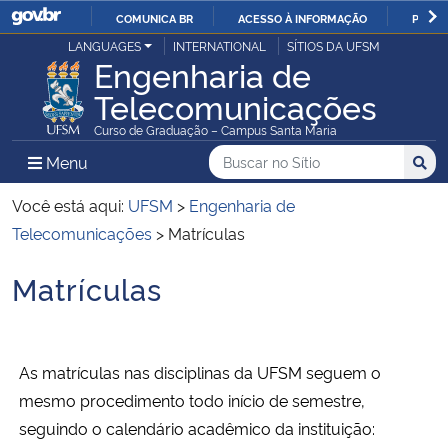
COMUNICA BR
ACESSO À INFORMAÇÃO
PARTI
Casa Civil
LANGUAGES
INTERNATIONAL
SÍTIOS DA UFSM
IR
Engenharia de
PARA
Telecomunicações
Ministério da Justiça e Segurança Pública
O
Curso de Graduação – Campus Santa Maria
CONTEÚDO
Ministério da Defesa
Buscar no no Sítio
Busca
Busca:
Menu Principal do Sítio
Menu
Busc
Ministério das Relações Exteriores
Você está aqui:
UFSM
>
Engenharia de
Telecomunicações
>
Matrículas
Ministério da Economia
Matrículas
Início do conteúdo
Ministério da Infraestrutura
Ministério da Agricultura, Pecuária e Abastecimento
As matrículas nas disciplinas da UFSM seguem o
mesmo procedimento todo início de semestre,
Ministério da Educação
seguindo o calendário acadêmico da instituição: