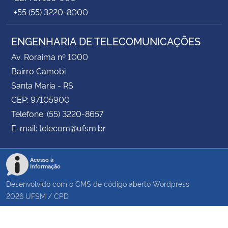
+55 (55) 3220-8000
ENGENHARIA DE TELECOMUNICAÇÕES
Av. Roraima nº 1000
Bairro Camobi
Santa Maria - RS
CEP: 97105900
Telefone: (55) 3220-8657
E-mail: telecom@ufsm.br
Acesso à
Informação
Desenvolvido com o CMS de código aberto
Wordpress
2026
UFSM
/
CPD