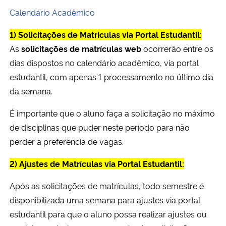
Ministério da Cidadania
Calendário Acadêmico
1) Solicitações de Matrículas via Portal Estudantil:
Ministério da Saúde
As
solicitações de matrículas web
ocorrerão entre os
dias dispostos no calendário acadêmico, via portal
Ministério de Minas e Energia
estudantil, com apenas 1 processamento no último dia
Ministério da Ciência, Tecnologia, Inovações e Comunicações
da semana.
É importante que o aluno faça a solicitação no máximo
Ministério do Meio Ambiente
de disciplinas que puder neste período para não
perder a preferência de vagas.
Ministério do Turismo
2) Ajustes de Matrículas via Portal Estudantil:
Ministério do Desenvolvimento Regional
Após as solicitações de matrículas, todo semestre é
Controladoria-Geral da União
disponibilizada uma semana para ajustes via portal
estudantil para que o aluno possa realizar ajustes ou
Ministério da Mulher, da Família e dos Direitos Humanos