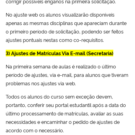
corrigir possíveis enganos na primeira solicitação.
No ajuste web os alunos visualizarão disponíveis
Secretaria-Geral
apenas as mesmas disciplinas que apareciam durante
Secretaria de Governo
o primeiro período de solicitação, podendo ser feitos
ajustes pontuais nestas como co-requisitos.
Gabinete de Segurança Institucional
3) Ajustes de Matrículas Via E-mail (Secretaria)
Advocacia-Geral da União
Na primeira semana de aulas é realizado o último
período de ajustes, via e-mail, para alunos que tiveram
Banco Central do Brasil
problemas nos ajustes via web.
Planalto
Todos os alunos do curso sem exceção devem,
portanto, conferir seu portal estudantil após a data do
último processamento de matrículas, avaliar as suas
necessidades e encaminhar o pedido de ajustes de
acordo com o necessário.