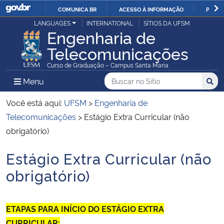
COMUNICA BR
ACESSO À INFORMAÇÃO
PARTI
Casa Civil
LANGUAGES
INTERNATIONAL
SÍTIOS DA UFSM
IR
Engenharia de
PARA
Telecomunicações
Ministério da Justiça e Segurança Pública
O
Curso de Graduação – Campus Santa Maria
CONTEÚDO
Ministério da Defesa
Buscar no no Sítio
Busca
Busca:
Menu Principal do Sítio
Menu
Busc
Ministério das Relações Exteriores
Você está aqui:
UFSM
>
Engenharia de
Telecomunicações
>
Estágio Extra Curricular (não
Ministério da Economia
obrigatório)
Estágio Extra Curricular (não
Ministério da Infraestrutura
Início do conteúdo
obrigatório)
Ministério da Agricultura, Pecuária e Abastecimento
Ministério da Educação
ETAPAS PARA INÍCIO DO ESTÁGIO EXTRA
CURRICULAR: