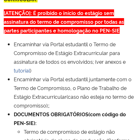
Ministério da Cidadania
[ATENÇÃO]: É proibido o início do estágio sem
assinatura do termo de compromisso por todas as
Ministério da Saúde
partes participantes e homologação no PEN-SIE
Ministério de Minas e Energia
Encaminhar via Portal estudantil o Termo de
Compromisso de Estágio Extracurricular para
Ministério da Ciência, Tecnologia, Inovações e Comunicações
assinatura de todos os envolvidos; (ver anexos e
tutorial
)
Ministério do Meio Ambiente
Encaminhar via Portal estudantil juntamente com o
Termo de Compromisso, o Plano de Trabalho de
Ministério do Turismo
Estágio Extracurricular(caso não esteja no termo de
compromisso);;
Ministério do Desenvolvimento Regional
DOCUMENTOS OBRIGATÓRIOS(com código do
Controladoria-Geral da União
PEN-SIE):
Termo de compromisso de estágio não
Ministério da Mulher, da Família e dos Direitos Humanos