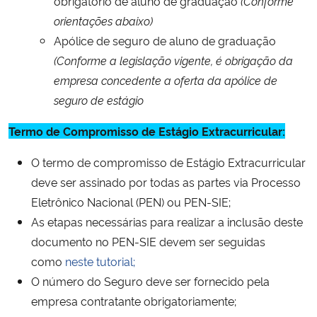
obrigatório de aluno de graduação
(Conforme
orientações abaixo)
Secretaria-Geral
Apólice de seguro de aluno de graduação
(Conforme a legislação vigente, é obrigação da
Secretaria de Governo
empresa concedente a oferta da apólice de
seguro de estágio
Gabinete de Segurança Institucional
Termo de Compromisso de Estágio Extracurricular:
Advocacia-Geral da União
O termo de compromisso de Estágio Extracurricular
deve ser assinado por todas as partes via Processo
Banco Central do Brasil
Eletrônico Nacional (PEN) ou PEN-SIE;
As etapas necessárias para realizar a inclusão deste
Planalto
documento no PEN-SIE devem ser seguidas
como
neste tutorial;
O número do Seguro deve ser fornecido pela
empresa contratante obrigatoriamente;