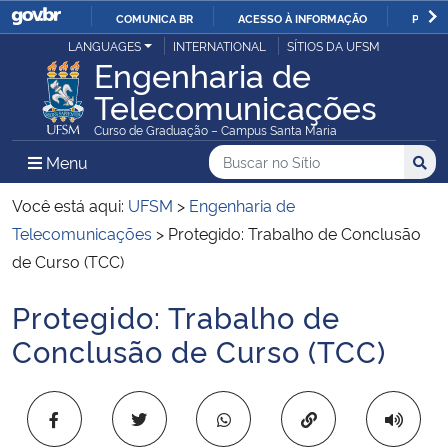
COMUNICA BR
ACESSO À INFORMAÇÃO
PARTI
Casa Civil
LANGUAGES
INTERNATIONAL
SÍTIOS DA UFSM
IR
Engenharia de
PARA
Telecomunicações
Ministério da Justiça e Segurança Pública
O
Curso de Graduação – Campus Santa Maria
CONTEÚDO
Ministério da Defesa
Buscar no no Sítio
Busca
Busca:
Menu Principal do Sítio
Menu
Busc
Ministério das Relações Exteriores
Você está aqui:
UFSM
>
Engenharia de
Telecomunicações
>
Protegido: Trabalho de Conclusão
Ministério da Economia
de Curso (TCC)
Protegido: Trabalho de
Ministério da Infraestrutura
Início do conteúdo
Conclusão de Curso (TCC)
Ministério da Agricultura, Pecuária e Abastecimento
Ministério da Educação
Copiar para área 