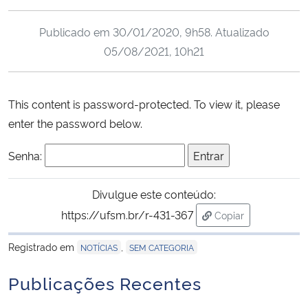
Ministério da Cidadania
Publicado em
30/01/2020, 9h58
. Atualizado
Ministério da Saúde
05/08/2021, 10h21
Ministério de Minas e Energia
This content is password-protected. To view it, please
Ministério da Ciência, Tecnologia, Inovações e Comunicações
enter the password below.
Senha:
Ministério do Meio Ambiente
Divulgue este conteúdo:
Ministério do Turismo
https://ufsm.br/r-431-367
Copiar
para área de trans
Ministério do Desenvolvimento Regional
Registrado em
,
NOTÍCIAS
SEM CATEGORIA
Controladoria-Geral da União
Publicações Recentes
Ministério da Mulher, da Família e dos Direitos Humanos