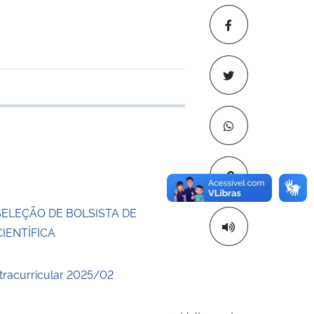
 transferência
Copiar para áre
SELEÇÃO DE BOLSISTA DE
CIENTÍFICA
xtracurricular 2025/02