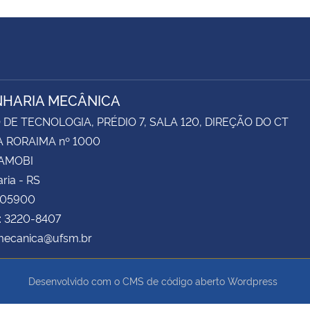
HARIA MECÂNICA
DE TECNOLOGIA, PRÉDIO 7, SALA 120, DIREÇÃO DO CT
 RORAIMA nº 1000
CAMOBI
ria - RS
105900
: 3220-8407
 mecanica@ufsm.br
Desenvolvido com o CMS de código aberto
Wordpress