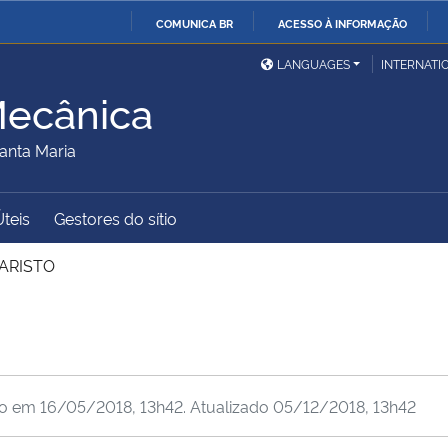
COMUNICA BR
ACESSO À INFORMAÇÃO
Ministério da Defesa
Ministério das Relações
Mini
IR
LANGUAGES
INTERNATI
Exteriores
PARA
Mecânica
O
Ministério da Cidadania
Ministério da Saúde
Mini
CONTEÚDO
anta Maria
Úteis
Gestores do sítio
Ministério do
Controladoria-Geral da
Mini
Desenvolvimento Regional
União
Famí
ARISTO
Hum
Advocacia-Geral da União
Banco Central do Brasil
Plan
do em
16/05/2018, 13h42
. Atualizado
05/12/2018, 13h42