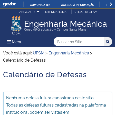
COMUNICA BR
ACESSO À INFORMAÇÃO
PARTI
Casa Civil
LANGUAGES
INTERNATIONAL
SÍTIOS DA UFSM
IR
PARA
Engenharia Mecânica
Ministério da Justiça e Segurança Pública
O
Curso de Graduação – Campus Santa Maria
CONTEÚDO
Ministério da Defesa
Buscar no no Sítio
Busca
Busca:
Menu Principal do Sítio
Menu
Busc
Ministério das Relações Exteriores
Você está aqui:
UFSM
>
Engenharia Mecânica
>
Calendário de Defesas
Ministério da Economia
Calendário de Defesas
Início do conteúdo
Ministério da Infraestrutura
Ministério da Agricultura, Pecuária e Abastecimento
Nenhuma defesa futura cadastrada neste sítio.
Todas as defesas futuras cadastradas na plataforma
Ministério da Educação
institucional podem ser vistas em