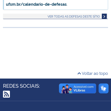
ufsm.br/calendario-de-defesas
.
Ministério da Cidadania
VER TODAS AS DEFESAS DESTE SÍTIO
Ministério da Saúde
Ministério de Minas e Energia
Ministério da Ciência, Tecnologia, Inovações e Comunicações
Ministério do Meio Ambiente
Ministério do Turismo
Voltar ao topo
Ministério do Desenvolvimento Regional
REDES SOCIAIS:
Controladoria-Geral da União
RSS
Ministério da Mulher, da Família e dos Direitos Humanos