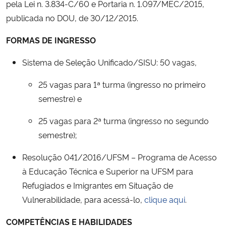
pela Lei n. 3.834-C/60 e Portaria n. 1.097/MEC/2015,
Ministério da Cidadania
publicada no DOU, de 30/12/2015.
Ministério da Saúde
FORMAS DE INGRESSO
Sistema de Seleção Unificado/SISU: 50 vagas,
Ministério de Minas e Energia
25 vagas para 1ª turma (ingresso no primeiro
Ministério da Ciência, Tecnologia, Inovações e Comunicações
semestre) e
Ministério do Meio Ambiente
25 vagas para 2ª turma (ingresso no segundo
semestre);
Ministério do Turismo
Resolução 041/2016/UFSM – Programa de Acesso
Ministério do Desenvolvimento Regional
à Educação Técnica e Superior na UFSM para
Refugiados e Imigrantes em Situação de
Controladoria-Geral da União
Vulnerabilidade, para acessá-lo,
clique aqui
.
COMPETÊNCIAS E HABILIDADES
Ministério da Mulher, da Família e dos Direitos Humanos