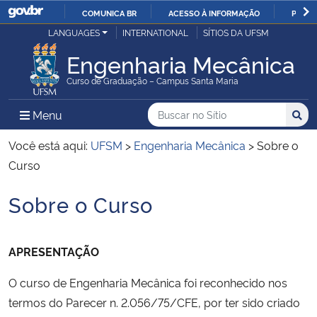
COMUNICA BR
ACESSO À INFORMAÇÃO
PARTI
Casa Civil
LANGUAGES
INTERNATIONAL
SÍTIOS DA UFSM
IR
PARA
Engenharia Mecânica
Ministério da Justiça e Segurança Pública
O
Curso de Graduação – Campus Santa Maria
CONTEÚDO
Ministério da Defesa
Buscar no no Sítio
Busca
Busca:
Menu Principal do Sítio
Menu
Busc
Ministério das Relações Exteriores
Você está aqui:
UFSM
>
Engenharia Mecânica
>
Sobre o
Curso
Ministério da Economia
Sobre o Curso
Início do conteúdo
Ministério da Infraestrutura
APRESENTAÇÃO
Ministério da Agricultura, Pecuária e Abastecimento
O curso de Engenharia Mecânica foi reconhecido nos
Ministério da Educação
termos do Parecer n. 2.056/75/CFE, por ter sido criado