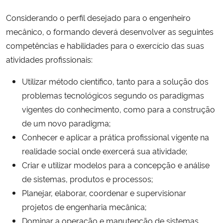
Considerando o perfil desejado para o engenheiro
Secretaria-Geral
mecânico, o formando deverá desenvolver as seguintes
competências e habilidades para o exercício das suas
Secretaria de Governo
atividades profissionais:
Gabinete de Segurança Institucional
Utilizar método científico, tanto para a solução dos
problemas tecnológicos segundo os paradigmas
Advocacia-Geral da União
vigentes do conhecimento, como para a construção
de um novo paradigma;
Banco Central do Brasil
Conhecer e aplicar a prática profissional vigente na
realidade social onde exercerá sua atividade;
Planalto
Criar e utilizar modelos para a concepção e análise
de sistemas, produtos e processos;
Planejar, elaborar, coordenar e supervisionar
projetos de engenharia mecânica;
Dominar a operação e manutenção de sistemas