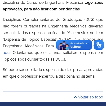
disciplina do Curso de Engenharia Mecânica
logo após
aprovação, para não ficar com pendências
.
Secretaria-Geral
Disciplinas Complementares de Graduação (DCG) que
Secretaria de Governo
não forem cursadas na Engenharia Mecânica deverão
ser solicitadas dispensa, ao final do 9º semestre, no item
Gabinete de Segurança Institucional
“Dispensa de Tópico Especial” (DCG2054 – Tópicos em
Engenharia Mecânica). Para mais informações,
clique
Advocacia-Geral da União
aqui
. Orientamos que os alunos solicitem dispensa em
Tópicos após cursar todas as DCGs.
Banco Central do Brasil
Só pode ser solicitado dispensa de disciplinas aprovadas
Planalto
em que o professor encerrou a disciplina no sistema.
Voltar ao topo