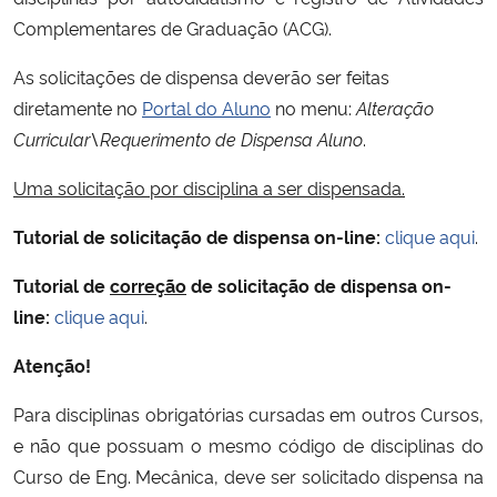
Ministério da Cidadania
Complementares de Graduação (ACG).
As solicitações de dispensa deverão ser feitas
Ministério da Saúde
diretamente no
Portal do Aluno
no menu:
Alteração
Curricular\Requerimento de Dispensa Aluno
.
Ministério de Minas e Energia
Uma solicitação por disciplina a ser dispensada.
Ministério da Ciência, Tecnologia, Inovações e Comunicações
Tutorial de solicitação de dispensa on-line:
clique aqui
.
Ministério do Meio Ambiente
Tutorial de
correção
de solicitação de dispensa
on-
Ministério do Turismo
line:
clique aqui
.
Atenção!
Ministério do Desenvolvimento Regional
Para disciplinas obrigatórias cursadas em outros Cursos,
Controladoria-Geral da União
e não que possuam o mesmo código de disciplinas do
Curso de Eng. Mecânica, deve ser solicitado dispensa na
Ministério da Mulher, da Família e dos Direitos Humanos