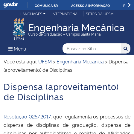
COMUNICA BR
ACESSO À INFORMAÇÃO
PARTI
Casa Civil
LANGUAGES
INTERNATIONAL
SÍTIOS DA UFSM
IR
PARA
Engenharia Mecânica
Ministério da Justiça e Segurança Pública
O
Curso de Graduação – Campus Santa Maria
CONTEÚDO
Ministério da Defesa
Buscar no no Sítio
Busca
Busca:
Menu Principal do Sítio
Menu
Busc
Ministério das Relações Exteriores
Você está aqui:
UFSM
>
Engenharia Mecânica
>
Dispensa
(aproveitamento) de Disciplinas
Ministério da Economia
Dispensa (aproveitamento)
Início do conteúdo
Ministério da Infraestrutura
de Disciplinas
Ministério da Agricultura, Pecuária e Abastecimento
Resolução 025/2017
, que regulamenta os processos de
Ministério da Educação
dispensa de disciplinas de graduação, dispensa de
disciplinas por autodidatismo e registro de Atividades