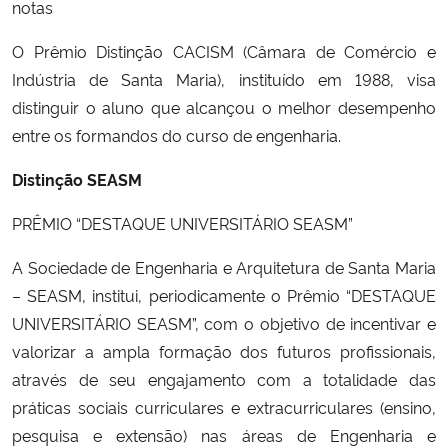
notas
Ministério da Cidadania
O Prêmio Distinção CACISM (Câmara de Comércio e
Ministério da Saúde
Indústria de Santa Maria), instituído em 1988, visa
distinguir o aluno que alcançou o melhor desempenho
Ministério de Minas e Energia
entre os formandos do curso de engenharia.
Ministério da Ciência, Tecnologia, Inovações e Comunicações
Distinção SEASM
PRÊMIO “DESTAQUE UNIVERSITÁRIO SEASM”
Ministério do Meio Ambiente
A Sociedade de Engenharia e Arquitetura de Santa Maria
Ministério do Turismo
– SEASM, institui, periodicamente o Prêmio “DESTAQUE
UNIVERSITÁRIO SEASM”, com o objetivo de incentivar e
Ministério do Desenvolvimento Regional
valorizar a ampla formação dos futuros profissionais,
através de seu engajamento com a totalidade das
Controladoria-Geral da União
práticas sociais curriculares e extracurriculares (ensino,
pesquisa e extensão) nas áreas de Engenharia e
Ministério da Mulher, da Família e dos Direitos Humanos