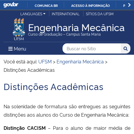
COMUNICA BR
ACESSO À INFORMAÇÃO
PARTI
Casa Civil
LANGUAGES
INTERNATIONAL
SÍTIOS DA UFSM
IR
PARA
Engenharia Mecânica
Ministério da Justiça e Segurança Pública
O
Curso de Graduação – Campus Santa Maria
CONTEÚDO
Ministério da Defesa
Buscar no no Sítio
Busca
Busca:
Menu Principal do Sítio
Menu
Busc
Ministério das Relações Exteriores
Você está aqui:
UFSM
>
Engenharia Mecânica
>
Distinções Acadêmicas
Ministério da Economia
Distinções Acadêmicas
Início do conteúdo
Ministério da Infraestrutura
Na solenidade de formatura são entregues as seguintes
Ministério da Agricultura, Pecuária e Abastecimento
distinções aos alunos do Curso de Engenharia Mecânica:
Ministério da Educação
Distinção CACISM
– Para o aluno de maior média de