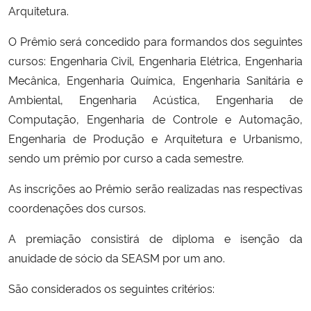
Arquitetura.
Secretaria-Geral
O Prêmio será concedido para formandos dos seguintes
cursos: Engenharia Civil, Engenharia Elétrica, Engenharia
Secretaria de Governo
Mecânica, Engenharia Química, Engenharia Sanitária e
Ambiental, Engenharia Acústica, Engenharia de
Gabinete de Segurança Institucional
Computação, Engenharia de Controle e Automação,
Engenharia de Produção e Arquitetura e Urbanismo,
Advocacia-Geral da União
sendo um prêmio por curso a cada semestre.
Banco Central do Brasil
As inscrições ao Prêmio serão realizadas nas respectivas
coordenações dos cursos.
Planalto
A premiação consistirá de diploma e isenção da
anuidade de sócio da SEASM por um ano.
São considerados os seguintes critérios: