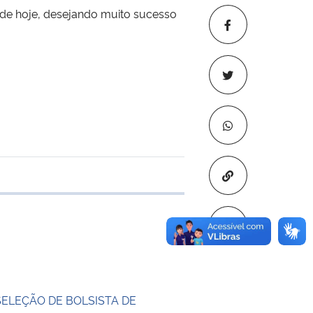
 de hoje, desejando muito sucesso
Copiar para áre
 transferência
SELEÇÃO DE BOLSISTA DE