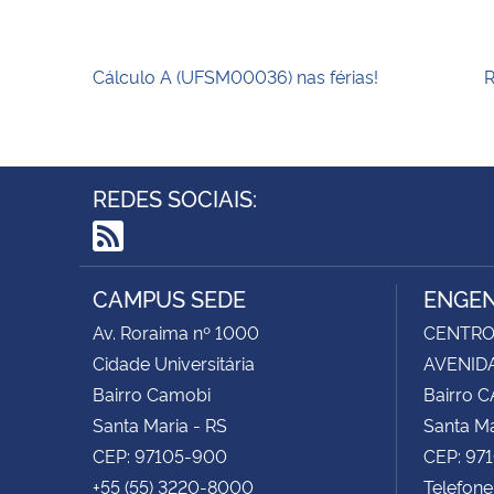
Cálculo A (UFSM00036) nas férias!
R
REDES SOCIAIS:
RSS
CAMPUS SEDE
ENGEN
Av. Roraima nº 1000
CENTRO 
Cidade Universitária
AVENIDA
Bairro Camobi
Bairro 
Santa Maria - RS
Santa Ma
CEP: 97105-900
CEP: 97
+55 (55) 3220-8000
Telefone