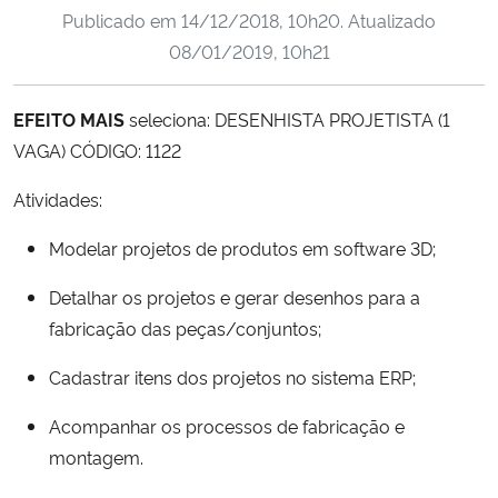
Publicado em
14/12/2018, 10h20
. Atualizado
Ministério da Cidadania
08/01/2019, 10h21
Ministério da Saúde
EFEITO MAIS
seleciona: DESENHISTA PROJETISTA (1
Ministério de Minas e Energia
VAGA) CÓDIGO: 1122
Ministério da Ciência, Tecnologia, Inovações e Comunicações
Atividades:
Modelar projetos de produtos em software 3D;
Ministério do Meio Ambiente
Detalhar os projetos e gerar desenhos para a
Ministério do Turismo
fabricação das peças/conjuntos;
Ministério do Desenvolvimento Regional
Cadastrar itens dos projetos no sistema ERP;
Acompanhar os processos de fabricação e
Controladoria-Geral da União
montagem.
Ministério da Mulher, da Família e dos Direitos Humanos