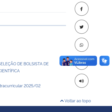
 transferência
Copiar para áre
SELEÇÃO DE BOLSISTA DE
CIENTÍFICA
xtracurricular 2025/02
Voltar ao topo