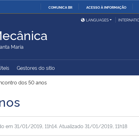
COMUNICA BR
ACESSO À INFORMAÇÃO
Ministério da Defesa
Ministério das Relações
Mini
IR
LANGUAGES
INTERNATI
Exteriores
PARA
Mecânica
O
Ministério da Cidadania
Ministério da Saúde
Mini
CONTEÚDO
anta Maria
Úteis
Gestores do sítio
Ministério do
Controladoria-Geral da
Mini
Desenvolvimento Regional
União
Famí
ncontro dos 50 anos
Hum
anos
Advocacia-Geral da União
Banco Central do Brasil
Plan
ado em
31/01/2019, 11h14
. Atualizado
31/01/2019, 11h18