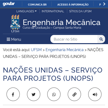
COMUNICA BR
ACESSO À INFORMAÇÃO
PARTI
Casa Civil
LANGUAGES
INTERNATIONAL
SÍTIOS DA UFSM
IR
PARA
Engenharia Mecânica
Ministério da Justiça e Segurança Pública
O
Curso de Graduação – Campus Santa Maria
CONTEÚDO
Ministério da Defesa
Buscar no no Sítio
Busca
Busca:
Menu Principal do Sítio
Menu
Busc
Ministério das Relações Exteriores
Você está aqui:
UFSM
>
Engenharia Mecânica
>
NAÇÕES
UNIDAS – SERVIÇO PARA PROJETOS (UNOPS)
Ministério da Economia
NAÇÕES UNIDAS – SERVIÇO
Início do conteúdo
Ministério da Infraestrutura
PARA PROJETOS (UNOPS)
Ministério da Agricultura, Pecuária e Abastecimento
Copiar para área 
Ministério da Educação