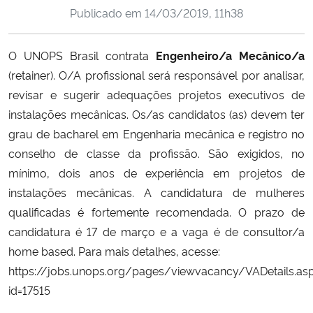
Publicado em
14/03/2019, 11h38
Ministério da Cidadania
Ministério da Saúde
O UNOPS Brasil contrata
Engenheiro/a Mecânico/a
(retainer). O/A profissional será responsável por analisar,
Ministério de Minas e Energia
revisar e sugerir adequações projetos executivos de
instalações mecânicas. Os/as candidatos (as) devem ter
Ministério da Ciência, Tecnologia, Inovações e Comunicações
grau de bacharel em Engenharia mecânica e registro no
conselho de classe da profissão. São exigidos, no
Ministério do Meio Ambiente
mínimo, dois anos de experiência em projetos de
instalações mecânicas. A candidatura de mulheres
Ministério do Turismo
qualificadas é fortemente recomendada. O prazo de
candidatura é 17 de março e a vaga é de consultor/a
Ministério do Desenvolvimento Regional
home based. Para mais detalhes, acesse:
https://jobs.unops.org/pages/viewvacancy/VADetails.as
Controladoria-Geral da União
id=17515
Ministério da Mulher, da Família e dos Direitos Humanos