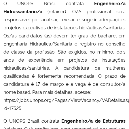
O UNOPS Brasil contrata
Engenheiro/a
Hidrossanitário/a
(retainer). O/A profissional será
Secretaria-Geral
responsável por analisar, revisar e sugerir adequações
projetos executivos de instalações hidráulicas/sanitárias.
Secretaria de Governo
Os/as candidatos (as) devem ter grau de bacharel em
Engenharia Hidráulica/Sanitária e registro no conselho
Gabinete de Segurança Institucional
de classe da profissão. São exigidos, no mínimo, dois
anos de experiência em projetos de instalações
Advocacia-Geral da União
hidráulicas/sanitárias. A candidatura de mulheres
Banco Central do Brasil
qualificadas é fortemente recomendada. O prazo de
candidatura é 17 de março e a vaga é de consultor/a
Planalto
home based. Para mais detalhes, acesse:
https://jobs.unops.org/Pages/ViewVacancy/VADetails.as
id=17525
O UNOPS Brasil contrata
Engenheiro/a de Estruturas
(retainer). O/A profissional será responsável por analisar,