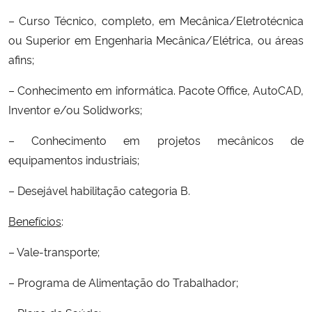
– Curso Técnico, completo, em Mecânica/Eletrotécnica
Secretaria-Geral
ou Superior em Engenharia Mecânica/Elétrica, ou áreas
afins;
Secretaria de Governo
– Conhecimento em informática. Pacote Office, AutoCAD,
Gabinete de Segurança Institucional
Inventor e/ou Solidworks;
– Conhecimento em projetos mecânicos de
Advocacia-Geral da União
equipamentos industriais;
Banco Central do Brasil
– Desejável habilitação categoria B.
Planalto
Benefícios
:
– Vale-transporte;
– Programa de Alimentação do Trabalhador;