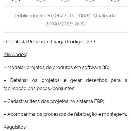
Ministério da Cidadania
Publicado em
26/06/2019, 10h04
. Atualizado
Ministério da Saúde
27/06/2019, 8h32
Ministério de Minas e Energia
Desenhista Projetista (1 vaga) Código: 1266
Ministério da Ciência, Tecnologia, Inovações e Comunicações
Atividades
:
– Modelar projetos de produtos em software 3D;
Ministério do Meio Ambiente
– Detalhar os projetos e gerar desenhos para a
Ministério do Turismo
fabricação das peças/conjuntos;
Ministério do Desenvolvimento Regional
– Cadastrar itens dos projetos no sistema ERP;
– Acompanhar os processos de fabricação e montagem.
Controladoria-Geral da União
Requisitos
:
Ministério da Mulher, da Família e dos Direitos Humanos