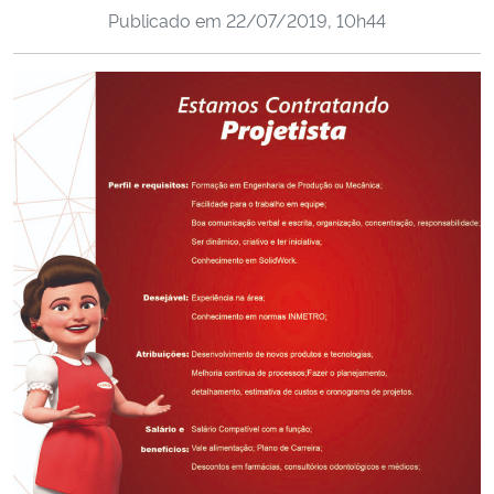
Publicado em
22/07/2019, 10h44
Ministério da Cidadania
Ministério da Saúde
Ministério de Minas e Energia
Ministério da Ciência, Tecnologia, Inovações e Comunicações
Ministério do Meio Ambiente
Ministério do Turismo
Ministério do Desenvolvimento Regional
Controladoria-Geral da União
Ministério da Mulher, da Família e dos Direitos Humanos