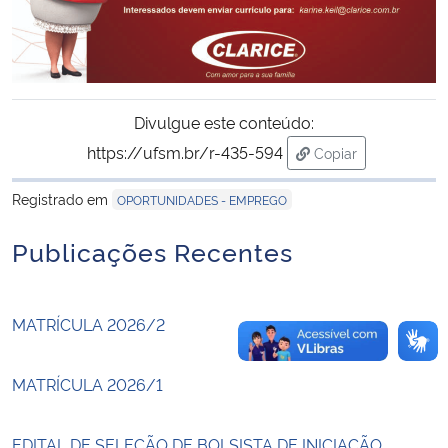
Secretaria-Geral
Secretaria de Governo
Divulgue este conteúdo:
https://ufsm.br/r-435-594
Gabinete de Segurança Institucional
Copiar
para área de trans
Registrado em
OPORTUNIDADES - EMPREGO
Advocacia-Geral da União
Publicações Recentes
Banco Central do Brasil
Planalto
MATRÍCULA 2026/2
MATRÍCULA 2026/1
EDITAL DE SELEÇÃO DE BOLSISTA DE INICIAÇÃO