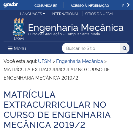
COMUNICA BR
ACESSO À INFORMAÇÃO
PARTI
Casa Civil
LANGUAGES
INTERNATIONAL
SÍTIOS DA UFSM
IR
PARA
Engenharia Mecânica
Ministério da Justiça e Segurança Pública
O
Curso de Graduação – Campus Santa Maria
CONTEÚDO
Ministério da Defesa
Buscar no no Sítio
Busca
Busca:
Menu Principal do Sítio
Menu
Busc
Ministério das Relações Exteriores
Você está aqui:
UFSM
>
Engenharia Mecânica
>
MATRÍCULA EXTRACURRICULAR NO CURSO DE
Ministério da Economia
ENGENHARIA MECÂNICA 2019/2
MATRÍCULA
Ministério da Infraestrutura
Início do conteúdo
EXTRACURRICULAR NO
Ministério da Agricultura, Pecuária e Abastecimento
CURSO DE ENGENHARIA
MECÂNICA 2019/2
Ministério da Educação