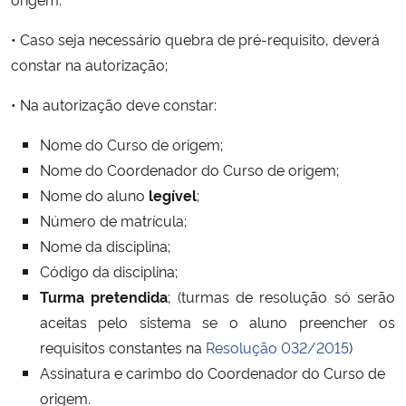
• Caso seja necessário quebra de pré-requisito, deverá
Secretaria-Geral
constar na autorização;
Secretaria de Governo
• Na autorização deve constar:
Gabinete de Segurança Institucional
Nome do Curso de origem;
Nome do Coordenador do Curso de origem;
Advocacia-Geral da União
Nome do aluno
legível
;
Número de matrícula;
Banco Central do Brasil
Nome da disciplina;
Código da disciplina;
Planalto
Turma pretendida
; (turmas de resolução só serão
aceitas pelo sistema se o aluno preencher os
requisitos constantes na
Resolução 032/2015
)
Assinatura e carimbo do Coordenador do Curso de
origem.