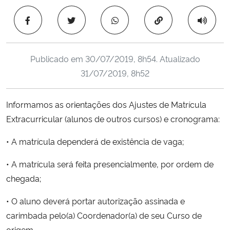
Ministério da Cidadania
Copiar para área 
Ministério da Saúde
Publicado em
30/07/2019, 8h54
. Atualizado
Ministério de Minas e Energia
31/07/2019, 8h52
Ministério da Ciência, Tecnologia, Inovações e Comunicações
Informamos as orientações dos Ajustes de Matrícula
Extracurricular (alunos de outros cursos) e cronograma:
Ministério do Meio Ambiente
• A matrícula dependerá de existência de vaga;
Ministério do Turismo
• A matrícula será feita presencialmente, por ordem de
Ministério do Desenvolvimento Regional
chegada;
Controladoria-Geral da União
• O aluno deverá portar autorização assinada e
carimbada pelo(a) Coordenador(a) de seu Curso de
Ministério da Mulher, da Família e dos Direitos Humanos
origem.