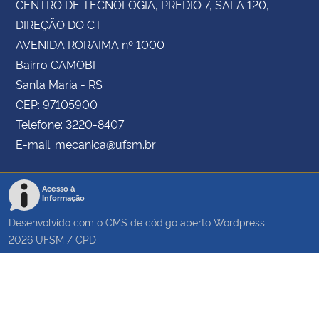
CENTRO DE TECNOLOGIA, PRÉDIO 7, SALA 120,
DIREÇÃO DO CT
AVENIDA RORAIMA nº 1000
Bairro CAMOBI
Santa Maria - RS
CEP: 97105900
Telefone: 3220-8407
E-mail: mecanica@ufsm.br
Acesso à
Informação
Desenvolvido com o CMS de código aberto
Wordpress
2026
UFSM
/
CPD