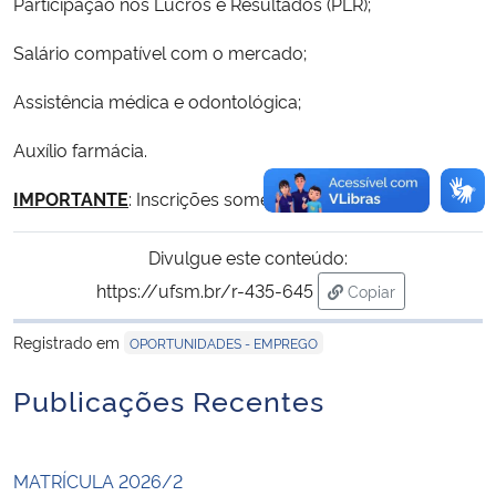
Participação nos Lucros e Resultados (PLR);
Salário compatível com o mercado;
Assistência médica e odontológica;
Auxílio farmácia.
IMPORTANTE
: Inscrições somente pelo
link.
Divulgue este conteúdo:
https://ufsm.br/r-435-645
Copiar
para área de trans
Registrado em
OPORTUNIDADES - EMPREGO
Publicações Recentes
MATRÍCULA 2026/2