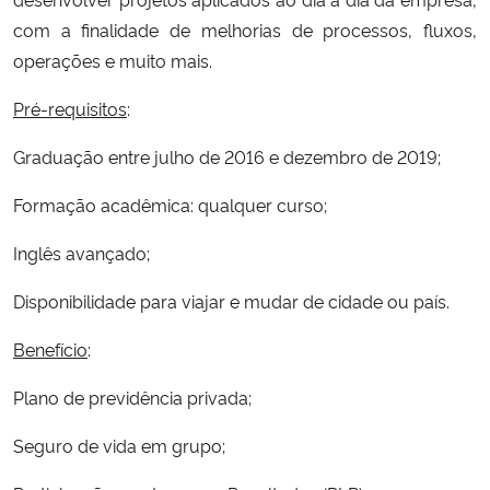
com a finalidade de melhorias de processos, fluxos,
Secretaria-Geral
operações e muito mais.
Pré-requisitos
:
Secretaria de Governo
Graduação entre julho de 2016 e dezembro de 2019;
Gabinete de Segurança Institucional
Formação acadêmica: qualquer curso;
Advocacia-Geral da União
Inglês avançado;
Banco Central do Brasil
Disponibilidade para viajar e mudar de cidade ou país.
Planalto
Benefício
:
Plano de previdência privada;
Seguro de vida em grupo;