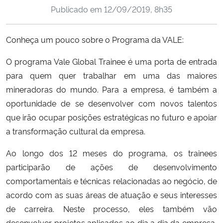
Publicado em
12/09/2019, 8h35
Ministério da Cidadania
Ministério da Saúde
Conheça um pouco sobre o Programa da VALE:
O programa Vale Global Trainee é uma porta de entrada
Ministério de Minas e Energia
para quem quer trabalhar em uma das maiores
Ministério da Ciência, Tecnologia, Inovações e Comunicações
mineradoras do mundo. Para a empresa, é também a
oportunidade de se desenvolver com novos talentos
Ministério do Meio Ambiente
que irão ocupar posições estratégicas no futuro e apoiar
a transformação cultural da empresa.
Ministério do Turismo
Ao longo dos 12 meses do programa, os trainees
participarão de ações de desenvolvimento
Ministério do Desenvolvimento Regional
comportamentais e técnicas relacionadas ao negócio, de
Controladoria-Geral da União
acordo com as suas áreas de atuação e seus interesses
de carreira. Neste processo, eles também vão
Ministério da Mulher, da Família e dos Direitos Humanos
desenvolver projetos aplicados ao dia a dia da empresa,