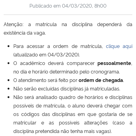
Publicado em
04/03/2020, 8h00
Ministério da Cidadania
Ministério da Saúde
Atenção: a matrícula na disciplina dependerá da
existência da vaga.
Ministério de Minas e Energia
Para acessar a ordem de matrícula,
clique aqui
Ministério da Ciência, Tecnologia, Inovações e Comunicações
(atualizado em 04/03/2020).
O acadêmico deverá comparecer
pessoalmente
,
Ministério do Meio Ambiente
no dia e horário determinado pelo cronograma.
O atendimento será feito por
ordem de chegada
.
Ministério do Turismo
Não serão excluídas disciplinas já matriculadas.
Não será analisado quadro de horários e disciplinas
Ministério do Desenvolvimento Regional
possíveis de matrícula, o aluno deverá chegar com
os códigos das disciplinas em que gostaria de se
Controladoria-Geral da União
matricular e as possíveis alterações (caso a
disciplina pretendida não tenha mais vagas).
Ministério da Mulher, da Família e dos Direitos Humanos