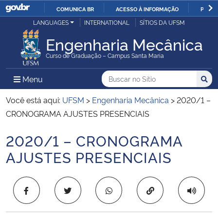
COMUNICA BR
ACESSO À INFORMAÇÃO
PARTI
Casa Civil
LANGUAGES
INTERNATIONAL
SÍTIOS DA UFSM
IR
PARA
Engenharia Mecânica
Ministério da Justiça e Segurança Pública
O
Curso de Graduação – Campus Santa Maria
CONTEÚDO
Ministério da Defesa
Buscar no no Sítio
Busca
Busca:
Menu Principal do Sítio
Menu
Busc
Ministério das Relações Exteriores
Você está aqui:
UFSM
>
Engenharia Mecânica
>
2020/1 –
CRONOGRAMA AJUSTES PRESENCIAIS
Ministério da Economia
2020/1 – CRONOGRAMA
Início do conteúdo
Ministério da Infraestrutura
AJUSTES PRESENCIAIS
Ministério da Agricultura, Pecuária e Abastecimento
Copiar para área 
Ministério da Educação