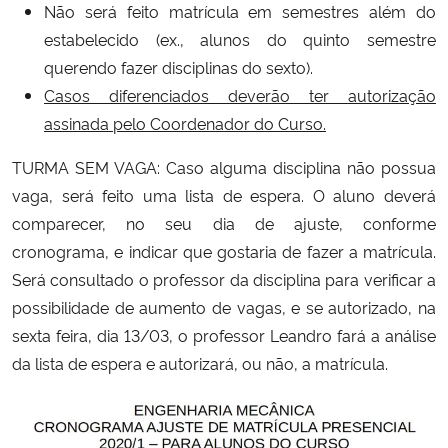
Não será feito matrícula em semestres além do
estabelecido (ex., alunos do quinto semestre
Secretaria-Geral
querendo fazer disciplinas do sexto).
Casos diferenciados deverão ter autorização
Secretaria de Governo
assinada pelo Coordenador do Curso.
Gabinete de Segurança Institucional
TURMA SEM VAGA: Caso alguma disciplina não possua
vaga, será feito uma lista de espera. O aluno deverá
Advocacia-Geral da União
comparecer, no seu dia de ajuste, conforme
cronograma, e indicar que gostaria de fazer a matrícula.
Banco Central do Brasil
Será consultado o professor da disciplina para verificar a
possibilidade de aumento de vagas, e se autorizado, na
Planalto
sexta feira, dia 13/03, o professor Leandro fará a análise
da lista de espera e autorizará, ou não, a matrícula.