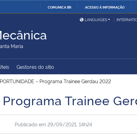
COMUNICA BR
ACESSO À INFORMAÇÃO
Ministério da Defesa
Ministério das Relações
Mini
IR
LANGUAGES
INTERNATI
Exteriores
PARA
Mecânica
O
Ministério da Cidadania
Ministério da Saúde
Mini
CONTEÚDO
anta Maria
Úteis
Gestores do sítio
Ministério do
Controladoria-Geral da
Mini
Desenvolvimento Regional
União
Famí
PORTUNIDADE – Programa Trainee Gerdau 2022
Hum
Programa Trainee Ger
Advocacia-Geral da União
Banco Central do Brasil
Plan
Publicado em
29/09/2021, 14h24