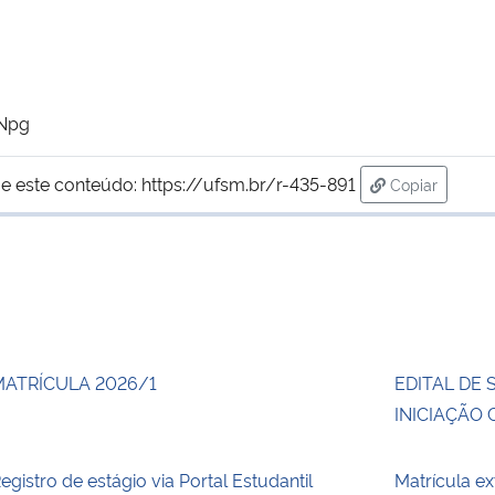
4Npg
e este conteúdo:
https://ufsm.br/r-435-891
Copiar
para área de
MATRÍCULA 2026/1
EDITAL DE 
INICIAÇÃO 
egistro de estágio via Portal Estudantil
Matrícula e