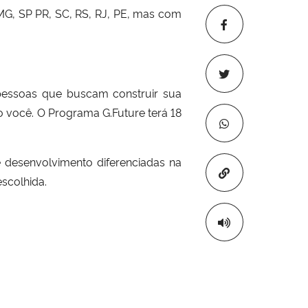
MG, SP PR, SC, RS, RJ, PE, mas com
pessoas que buscam construir sua
o você. O Programa G.Future terá 18
de desenvolvimento diferenciadas na
Copiar para áre
escolhida.