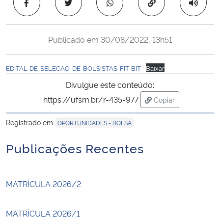
Copiar para área 
Ministério da Cidadania
Ministério da Saúde
Publicado em
30/08/2022, 13h51
Ministério de Minas e Energia
EDITAL-DE-SELECAO-DE-BOLSISTAS-FIT-BIT
Baixar
Divulgue este conteúdo:
Ministério da Ciência, Tecnologia, Inovações e Comunicações
https://ufsm.br/r-435-977
Copiar
para área de trans
Ministério do Meio Ambiente
Registrado em
OPORTUNIDADES - BOLSA
Ministério do Turismo
Publicações Recentes
Ministério do Desenvolvimento Regional
MATRÍCULA 2026/2
Controladoria-Geral da União
MATRÍCULA 2026/1
Ministério da Mulher, da Família e dos Direitos Humanos