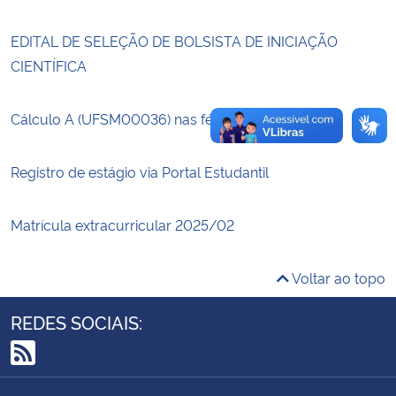
EDITAL DE SELEÇÃO DE BOLSISTA DE INICIAÇÃO
Secretaria-Geral
CIENTÍFICA
Secretaria de Governo
Cálculo A (UFSM00036) nas férias!
Gabinete de Segurança Institucional
Registro de estágio via Portal Estudantil
Advocacia-Geral da União
Matrícula extracurricular 2025/02
Banco Central do Brasil
Planalto
Voltar ao topo
REDES SOCIAIS:
RSS