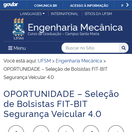
COMUNICA BR
ACESSO À INFORMAÇÃO
PARTI
Casa Civil
LANGUAGES
INTERNATIONAL
SÍTIOS DA UFSM
IR
PARA
Engenharia Mecânica
Ministério da Justiça e Segurança Pública
O
Curso de Graduação – Campus Santa Maria
CONTEÚDO
Ministério da Defesa
Buscar no no Sítio
Busca
Busca:
Menu Principal do Sítio
Menu
Busc
Ministério das Relações Exteriores
Você está aqui:
UFSM
>
Engenharia Mecânica
>
OPORTUNIDADE – Seleção de Bolsistas FIT-BIT
Ministério da Economia
Segurança Veicular 4.0
OPORTUNIDADE – Seleção
Ministério da Infraestrutura
Início do conteúdo
de Bolsistas FIT-BIT
Ministério da Agricultura, Pecuária e Abastecimento
Segurança Veicular 4.0
Ministério da Educação