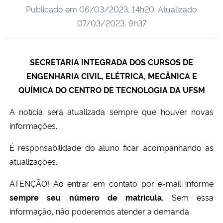
Publicado em
06/03/2023, 14h20
. Atualizado
Ministério da Cidadania
07/03/2023, 9h37
Ministério da Saúde
SECRETARIA INTEGRADA DOS CURSOS DE
Ministério de Minas e Energia
ENGENHARIA CIVIL, ELÉTRICA, MECÂNICA E
Ministério da Ciência, Tecnologia, Inovações e Comunicações
QUÍMICA DO CENTRO DE TECNOLOGIA DA UFSM
A notícia será atualizada sempre que houver novas
Ministério do Meio Ambiente
informações.
Ministério do Turismo
É responsabilidade do aluno ficar acompanhando as
atualizações.
Ministério do Desenvolvimento Regional
ATENÇÃO! Ao entrar em contato por e-mail informe
Controladoria-Geral da União
sempre seu número de matrícula
. Sem essa
informação, não poderemos atender a demanda.
Ministério da Mulher, da Família e dos Direitos Humanos